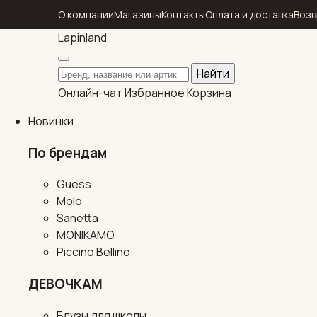
О компании
Магазины
Контакты
Оплата и доставка
Возв
Lapin
land
Поиск по каталогу
Найти
Онлайн-чат
Избранное
Корзина
Новинки
По брендам
Guess
Molo
Sanetta
MONIKAMO
Piccino Bellino
ДЕВОЧКАМ
Блузы для школы