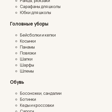
Ранцы, рюкзаки
Сарафаны для школы
Юбки для школы
Головные уборы
Бейсболки и кепки
Косынки
Панамы
Повязки
Шапки
Шарфы
Шлемы
Обувь
Босоножки, сандалии
Ботинки
Кеды и кроссовки
Сапоги