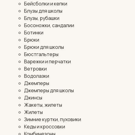
Бейсболки и кепки
Блузы для школы
Блузы, рубашки
Босоножки, сандалии
Ботинки
Брюки
Брюки для школы
Бюстгальтеры
Варежки и перчатки
Ветровки
Водолазки
Джемперы
Джемперы для школы
Джинсы
Жакеты, жилеты
Жилеты
Зимние куртки, пуховики
Кеды и кроссовки
Комбинезоны