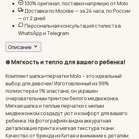
100% оригинал, поставки напрямую от Molo
Доставка по Москве — за 24 часа, по России
— от 2 дней
Персональная консультация стилиста в
WhatsApp и Telegram
Описание
❄️ Мягкость и тепло для вашего ребенка!
Комплект шапка+перчатки Molo – это идеальный
выбор для девочек! Изготовленный из 99%
полиэстера и 1% эластана, он украшен
очаровательным принтом белого медвежонка.
Мягкая шапка и теплые перчатки с милым
медвежонком создадут уют и комфорт для вашего
ребенка. На фотографиях видна аккуратная
детализация принта и мягкая текстура ткани.
Качество от бренда из Китая и внимание к деталям