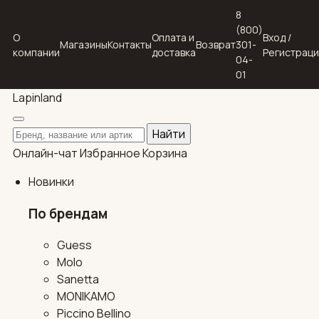
8
(800)
О
Оплата и
Вход /
Магазины
Контакты
Возврат
301-
компании
доставка
Регистрац
04-
01
Lapin
land
Поиск по каталогу
Найти
Онлайн-чат
Избранное
Корзина
Новинки
По брендам
Guess
Molo
Sanetta
MONIKAMO
Piccino Bellino