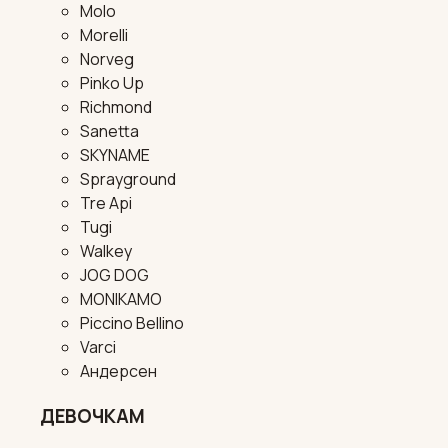
Molo
Morelli
Norveg
Pinko Up
Richmond
Sanetta
SKYNAME
Sprayground
Tre Api
Tugi
Walkey
JOG DOG
MONIKAMO
Piccino Bellino
Varci
Андерсен
ДЕВОЧКАМ