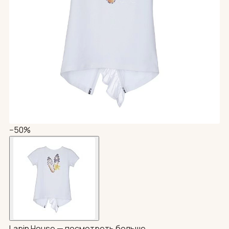
−50%
Lapin House —
посмотреть больше