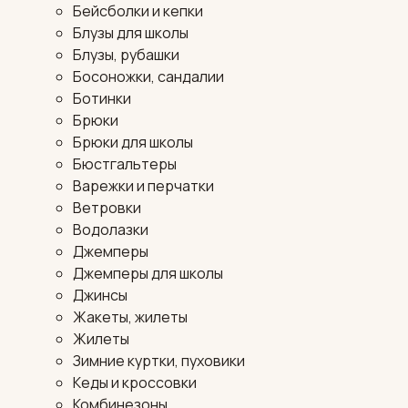
Бейсболки и кепки
Блузы для школы
Блузы, рубашки
Босоножки, сандалии
Ботинки
Брюки
Брюки для школы
Бюстгальтеры
Варежки и перчатки
Ветровки
Водолазки
Джемперы
Джемперы для школы
Джинсы
Жакеты, жилеты
Жилеты
Зимние куртки, пуховики
Кеды и кроссовки
Комбинезоны