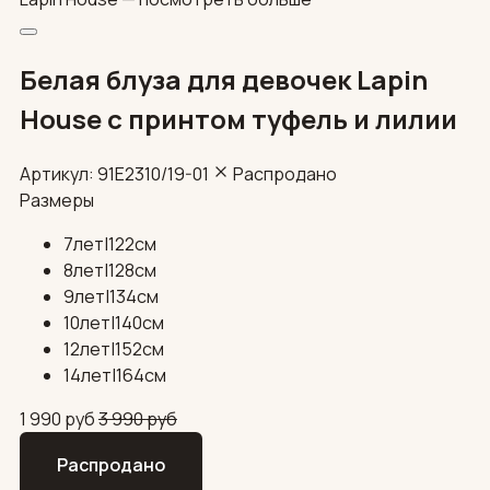
Белая блуза для девочек Lapin
House с принтом туфель и лилии
Артикул: 91E2310/19-01
Распродано
Размеры
7лет|122см
8лет|128см
9лет|134см
10лет|140см
12лет|152см
14лет|164см
1 990
руб
3 990
руб
Распродано