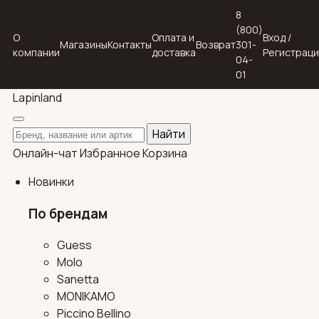
8
(800)
О
Оплата и
Вход /
Магазины
Контакты
Возврат
301-
компании
доставка
Регистрац
04-
01
Lapin
land
Поиск по каталогу
Найти
Онлайн-чат
Избранное
Корзина
Новинки
По брендам
Guess
Molo
Sanetta
MONIKAMO
Piccino Bellino