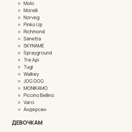
Molo
Morelli
Norveg
Pinko Up
Richmond
Sanetta
SKYNAME
Sprayground
Tre Api
Tugi
Walkey
JOG DOG
MONIKAMO
Piccino Bellino
Varci
Андерсен
ДЕВОЧКАМ