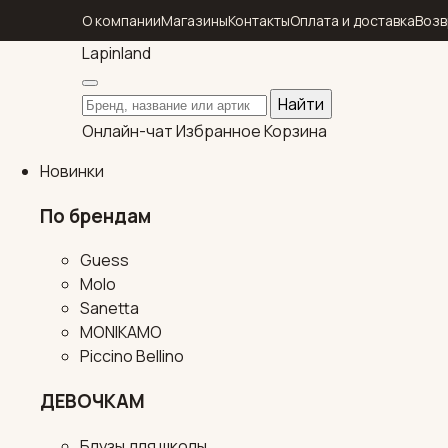
О компании
Магазины
Контакты
Оплата и доставка
Возв
Lapin
land
Поиск по каталогу
Найти
Онлайн-чат
Избранное
Корзина
Новинки
По брендам
Guess
Molo
Sanetta
MONIKAMO
Piccino Bellino
ДЕВОЧКАМ
Блузы для школы