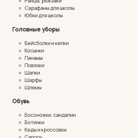
Ранцы, рюкзаки
Сарафаны для школы
Юбки для школы
Головные уборы
Бейсболки и кепки
Косынки
Панамы
Повязки
Шапки
Шарфы
Шлемы
Обувь
Босоножки, сандалии
Ботинки
Кеды и кроссовки
Сапоги