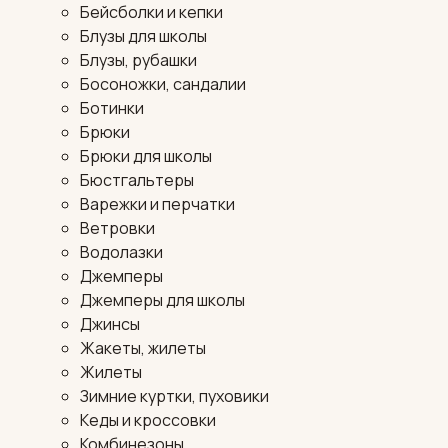
Бейсболки и кепки
Блузы для школы
Блузы, рубашки
Босоножки, сандалии
Ботинки
Брюки
Брюки для школы
Бюстгальтеры
Варежки и перчатки
Ветровки
Водолазки
Джемперы
Джемперы для школы
Джинсы
Жакеты, жилеты
Жилеты
Зимние куртки, пуховики
Кеды и кроссовки
Комбинезоны