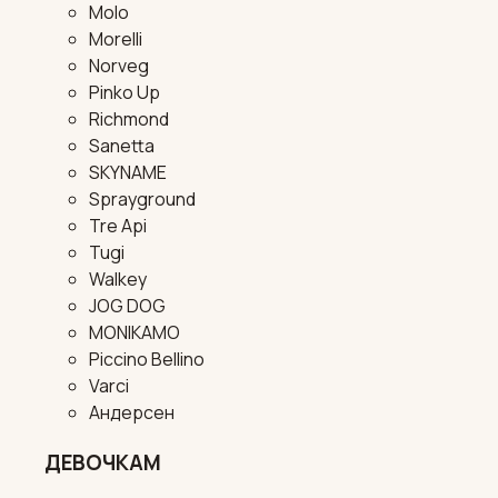
Molo
Morelli
Norveg
Pinko Up
Richmond
Sanetta
SKYNAME
Sprayground
Tre Api
Tugi
Walkey
JOG DOG
MONIKAMO
Piccino Bellino
Varci
Андерсен
ДЕВОЧКАМ