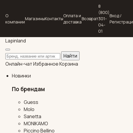
8
(800)
О
Оплата и
Вход /
Магазины
Контакты
Возврат
301-
компании
доставка
Регистрац
04-
01
Lapin
land
Поиск по каталогу
Найти
Онлайн-чат
Избранное
Корзина
Новинки
По брендам
Guess
Molo
Sanetta
MONIKAMO
Piccino Bellino