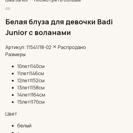
Белая блуза для девочки Badi
Junior с воланами
Артикул: 11541/18-02
Распродано
Размеры
10лет|140см
11лет|146см
12лет|152см
13лет|158см
14лет|164см
15лет|170см
Цвет
белый
-