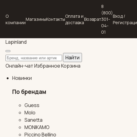
8
(800)
О
Оплата и
Вход /
Магазины
Контакты
Возврат
301-
компании
доставка
Регистрац
04-
01
Lapin
land
Поиск по каталогу
Найти
Онлайн-чат
Избранное
Корзина
Новинки
По брендам
Guess
Molo
Sanetta
MONIKAMO
Piccino Bellino