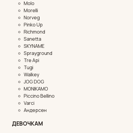
Molo
Morelli
Norveg
Pinko Up
Richmond
Sanetta
SKYNAME
Sprayground
Tre Api
Tugi
Walkey
JOG DOG
MONIKAMO
Piccino Bellino
Varci
Андерсен
ДЕВОЧКАМ