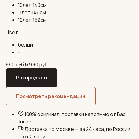
10лет|140см
11лет|146см
12лет|152см
Цвет
белый
-
990
руб
6 990
руб
Распродано
Посмотреть рекомендации
100% оригинал, поставки напрямую от Badi
Junior
Доставка по Москве — за 24 часа, по России
— от 2 дней