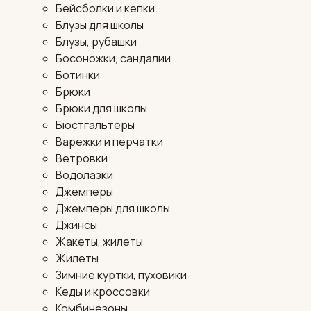
Бейсболки и кепки
Блузы для школы
Блузы, рубашки
Босоножки, сандалии
Ботинки
Брюки
Брюки для школы
Бюстгальтеры
Варежки и перчатки
Ветровки
Водолазки
Джемперы
Джемперы для школы
Джинсы
Жакеты, жилеты
Жилеты
Зимние куртки, пуховики
Кеды и кроссовки
Комбинезоны