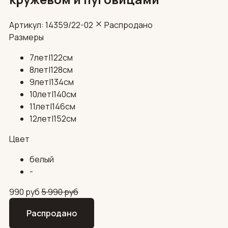
Артикул: 14359/22-02
Распродано
Размеры
7лет|122см
8лет|128см
9лет|134см
10лет|140см
11лет|146см
12лет|152см
Цвет
белый
-
990
руб
5 990
руб
Распродано