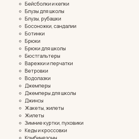
Бейсболки и кепки
Блузы для школы
Блузы, рубашки
Босоножки, сандалии
Ботинки
Брюки
Брюки для школы
Бюстгальтеры
Варежки и перчатки
Ветровки
Водолазки
Джемперы
Джемперы для школы
Джинсы
Жакеты, жилеты
Жилеты
Зимние куртки, пуховики
Кеды и кроссовки
Комбинезоны