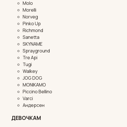
Molo
Morelli
Norveg
Pinko Up
Richmond
Sanetta
SKYNAME
Sprayground
Tre Api
Tugi
Walkey
JOG DOG
MONIKAMO
Piccino Bellino
Varci
Андерсен
ДЕВОЧКАМ