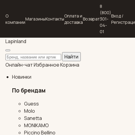
8
(800)
О
Оплата и
Вход /
Магазины
Контакты
Возврат
301-
компании
доставка
Регистрац
04-
01
Lapin
land
Поиск по каталогу
Найти
Онлайн-чат
Избранное
Корзина
Новинки
По брендам
Guess
Molo
Sanetta
MONIKAMO
Piccino Bellino