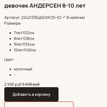
девочек АНДЕРСЕН 8-10 лет
Артикул: 2242133бд02/М/25-02
В наличии
Размеры
7лет|122см
8лет|128см
9лет|134см
10лет|140см
Цвет
молочный
-
2 990
руб
5 590
руб
Добавить в корзину