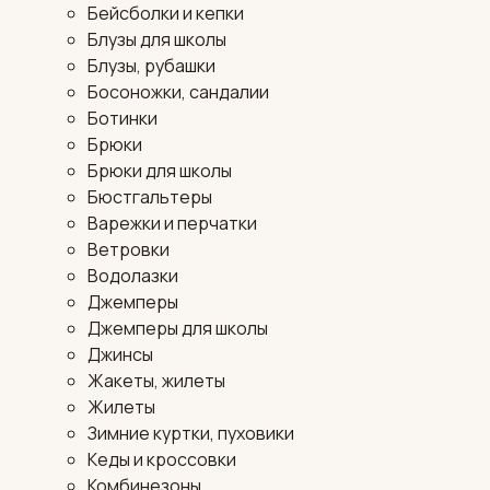
Бейсболки и кепки
Блузы для школы
Блузы, рубашки
Босоножки, сандалии
Ботинки
Брюки
Брюки для школы
Бюстгальтеры
Варежки и перчатки
Ветровки
Водолазки
Джемперы
Джемперы для школы
Джинсы
Жакеты, жилеты
Жилеты
Зимние куртки, пуховики
Кеды и кроссовки
Комбинезоны