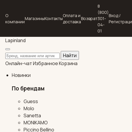
8
(800)
О
Оплата и
Вход /
Магазины
Контакты
Возврат
301-
компании
доставка
Регистрац
04-
01
Lapin
land
Поиск по каталогу
Найти
Онлайн-чат
Избранное
Корзина
Новинки
По брендам
Guess
Molo
Sanetta
MONIKAMO
Piccino Bellino