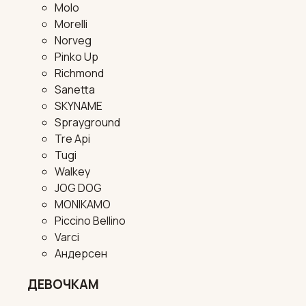
Molo
Morelli
Norveg
Pinko Up
Richmond
Sanetta
SKYNAME
Sprayground
Tre Api
Tugi
Walkey
JOG DOG
MONIKAMO
Piccino Bellino
Varci
Андерсен
ДЕВОЧКАМ