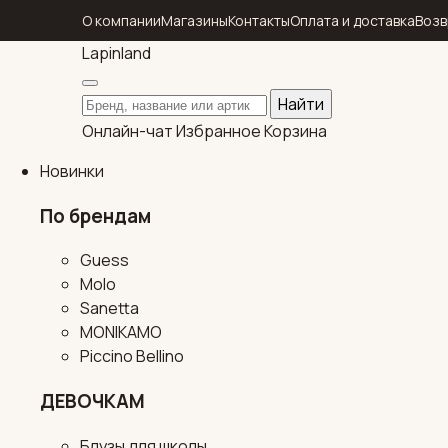
О компании
Магазины
Контакты
Оплата и доставка
Возв
Lapin
land
Поиск по каталогу
Найти
Онлайн-чат
Избранное
Корзина
Новинки
По брендам
Guess
Molo
Sanetta
MONIKAMO
Piccino Bellino
ДЕВОЧКАМ
Блузы для школы