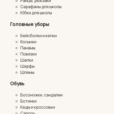
Ранцы, рюкзаки
Сарафаны для школы
Юбки для школы
Головные уборы
Бейсболки и кепки
Косынки
Панамы
Повязки
Шапки
Шарфы
Шлемы
Обувь
Босоножки, сандалии
Ботинки
Кеды и кроссовки
Сапоги