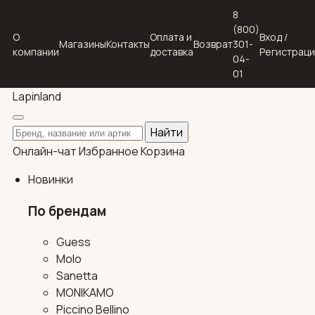
8
(800)
О
Оплата и
Вход /
Магазины
Контакты
Возврат
301-
компании
доставка
Регистрац
04-
01
Lapin
land
Поиск по каталогу
Найти
Онлайн-чат
Избранное
Корзина
Новинки
По брендам
Guess
Molo
Sanetta
MONIKAMO
Piccino Bellino