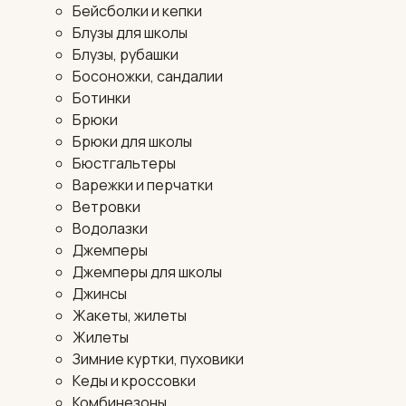
Бейсболки и кепки
Блузы для школы
Блузы, рубашки
Босоножки, сандалии
Ботинки
Брюки
Брюки для школы
Бюстгальтеры
Варежки и перчатки
Ветровки
Водолазки
Джемперы
Джемперы для школы
Джинсы
Жакеты, жилеты
Жилеты
Зимние куртки, пуховики
Кеды и кроссовки
Комбинезоны