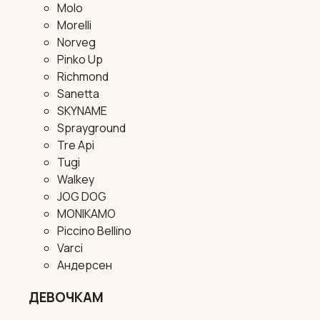
Molo
Morelli
Norveg
Pinko Up
Richmond
Sanetta
SKYNAME
Sprayground
Tre Api
Tugi
Walkey
JOG DOG
MONIKAMO
Piccino Bellino
Varci
Андерсен
ДЕВОЧКАМ