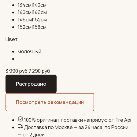
134см|140см
140см|146см
146см|152см
152см|158см
Цвет
молочный
-
3 990
руб
7 290
руб
Распродано
Посмотреть рекомендации
100% оригинал, поставки напрямую от Tre Api
Доставка по Москве — за 24 часа, по России
— от 2 дней