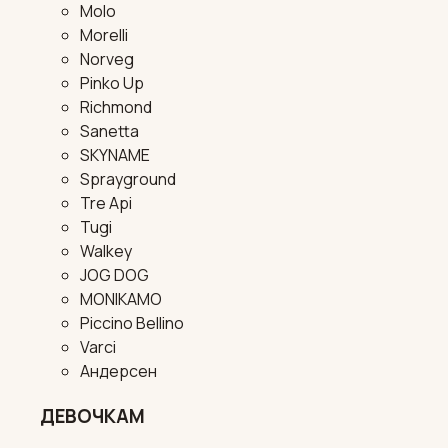
Molo
Morelli
Norveg
Pinko Up
Richmond
Sanetta
SKYNAME
Sprayground
Tre Api
Tugi
Walkey
JOG DOG
MONIKAMO
Piccino Bellino
Varci
Андерсен
ДЕВОЧКАМ