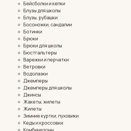
Бейсболки и кепки
Блузы для школы
Блузы, рубашки
Босоножки, сандалии
Ботинки
Брюки
Брюки для школы
Бюстгальтеры
Варежки и перчатки
Ветровки
Водолазки
Джемперы
Джемперы для школы
Джинсы
Жакеты, жилеты
Жилеты
Зимние куртки, пуховики
Кеды и кроссовки
Комбинезоны