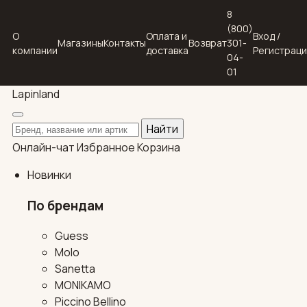
8
(800)
О
Оплата и
Вход /
Магазины
Контакты
Возврат
301-
компании
доставка
Регистрац
04-
01
Lapin
land
Поиск по каталогу
Найти
Онлайн-чат
Избранное
Корзина
Новинки
По брендам
Guess
Molo
Sanetta
MONIKAMO
Piccino Bellino