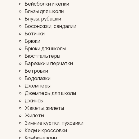
Бейсболки и кепки
Блузы для школы
Блузы, рубашки
Босоножки, сандалии
Ботинки
Брюки
Брюки для школы
Бюстгальтеры
Варежки и перчатки
Ветровки
Водолазки
Джемперы
Джемперы для школы
Джинсы
Жакеты, жилеты
Жилеты
Зимние куртки, пуховики
Кеды и кроссовки
Комбинезоны