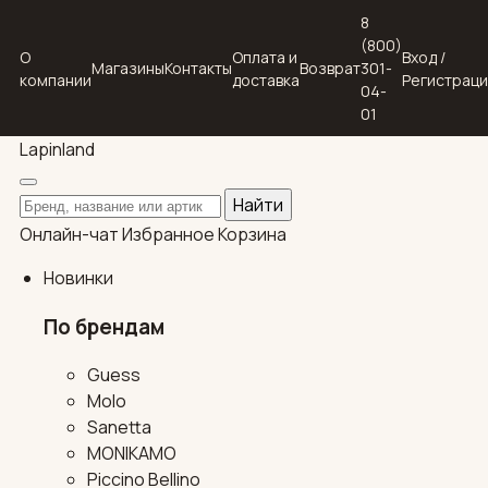
8
(800)
О
Оплата и
Вход /
Магазины
Контакты
Возврат
301-
компании
доставка
Регистрац
04-
01
Lapin
land
Поиск по каталогу
Найти
Онлайн-чат
Избранное
Корзина
Новинки
По брендам
Guess
Molo
Sanetta
MONIKAMO
Piccino Bellino