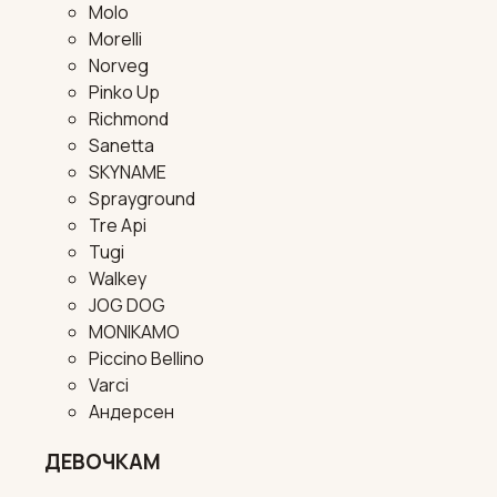
Molo
Morelli
Norveg
Pinko Up
Richmond
Sanetta
SKYNAME
Sprayground
Tre Api
Tugi
Walkey
JOG DOG
MONIKAMO
Piccino Bellino
Varci
Андерсен
ДЕВОЧКАМ