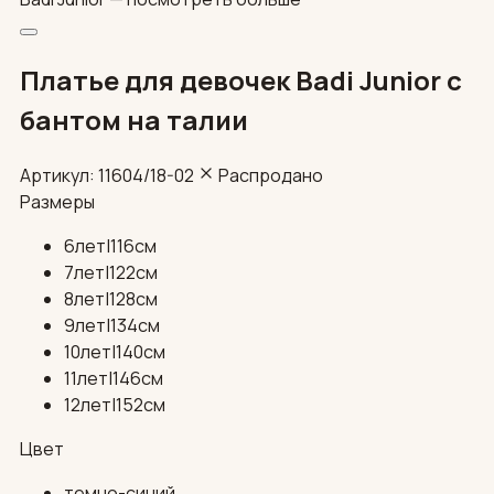
Платье для девочек Badi Junior с
бантом на талии
Артикул: 11604/18-02
Распродано
Размеры
6лет|116см
7лет|122см
8лет|128см
9лет|134см
10лет|140см
11лет|146см
12лет|152см
Цвет
темно-синий