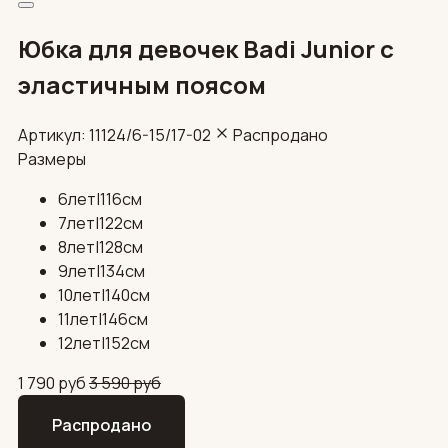
Юбка для девочек Badi Junior с
эластичным поясом
Артикул: 11124/6-15/17-02
Распродано
Размеры
6лет|116см
7лет|122см
8лет|128см
9лет|134см
10лет|140см
11лет|146см
12лет|152см
1 790
руб
3 590
руб
Распродано