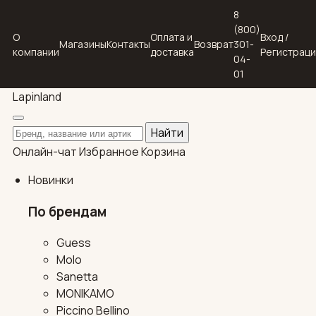
8
(800)
О
Оплата и
Вход /
Магазины
Контакты
Возврат
301-
компании
доставка
Регистрац
04-
01
Lapin
land
Поиск по каталогу
Найти
Онлайн-чат
Избранное
Корзина
Новинки
По брендам
Guess
Molo
Sanetta
MONIKAMO
Piccino Bellino