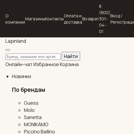
8
(800)
О
Оплата и
Вход /
Магазины
Контакты
Возврат
301-
компании
доставка
Регистрац
04-
01
Lapin
land
Поиск по каталогу
Найти
Онлайн-чат
Избранное
Корзина
Новинки
По брендам
Guess
Molo
Sanetta
MONIKAMO
Piccino Bellino