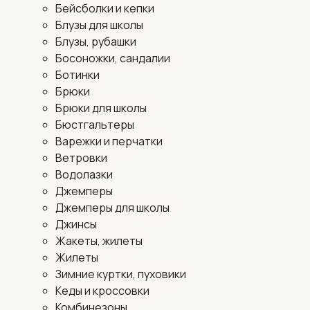
Бейсболки и кепки
Блузы для школы
Блузы, рубашки
Босоножки, сандалии
Ботинки
Брюки
Брюки для школы
Бюстгальтеры
Варежки и перчатки
Ветровки
Водолазки
Джемперы
Джемперы для школы
Джинсы
Жакеты, жилеты
Жилеты
Зимние куртки, пуховики
Кеды и кроссовки
Комбинезоны