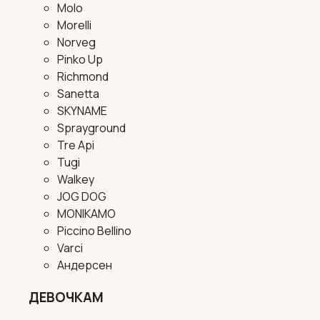
Molo
Morelli
Norveg
Pinko Up
Richmond
Sanetta
SKYNAME
Sprayground
Tre Api
Tugi
Walkey
JOG DOG
MONIKAMO
Piccino Bellino
Varci
Андерсен
ДЕВОЧКАМ