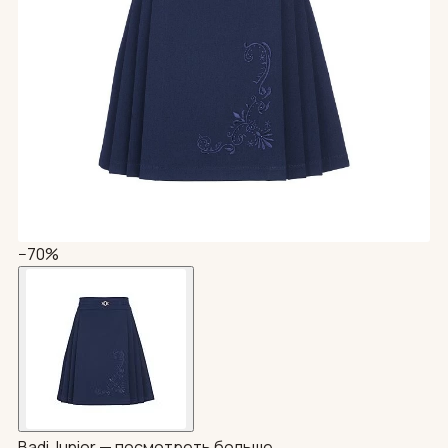
−70%
Badi Junior —
посмотреть больше