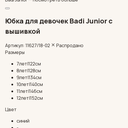
Юбка для девочек Badi Junior с
вышивкой
Артикул: 11627/18-02
Распродано
Размеры
7лет|122см
8лет|128см
9лет|134см
10лет|140см
11лет|146см
12лет|152см
Цвет
синий
-