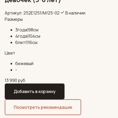
Артикул: 252E1251/М/25-02
В наличии
Размеры
3года|98см
4года|104см
6лет|116см
Цвет
бежевый
-
13 990
руб
Добавить в корзину
Посмотреть рекомендации