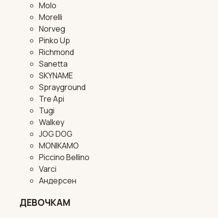
Molo
Morelli
Norveg
Pinko Up
Richmond
Sanetta
SKYNAME
Sprayground
Tre Api
Tugi
Walkey
JOG DOG
MONIKAMO
Piccino Bellino
Varci
Андерсен
ДЕВОЧКАМ