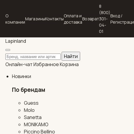
8
(800)
О
Оплата и
Вход /
Магазины
Контакты
Возврат
301-
компании
доставка
Регистрац
04-
01
Lapin
land
Поиск по каталогу
Найти
Онлайн-чат
Избранное
Корзина
Новинки
По брендам
Guess
Molo
Sanetta
MONIKAMO
Piccino Bellino