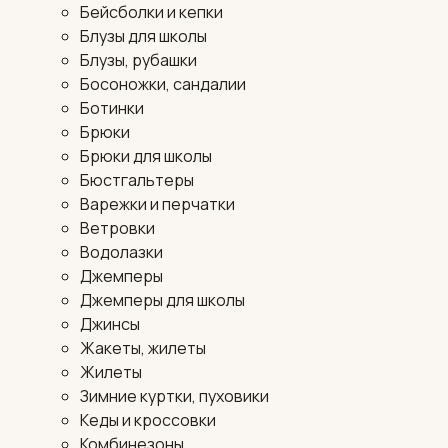
Бейсболки и кепки
Блузы для школы
Блузы, рубашки
Босоножки, сандалии
Ботинки
Брюки
Брюки для школы
Бюстгальтеры
Варежки и перчатки
Ветровки
Водолазки
Джемперы
Джемперы для школы
Джинсы
Жакеты, жилеты
Жилеты
Зимние куртки, пуховики
Кеды и кроссовки
Комбинезоны