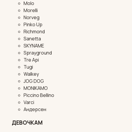
Molo
Morelli
Norveg
Pinko Up
Richmond
Sanetta
SKYNAME
Sprayground
Tre Api
Tugi
Walkey
JOG DOG
MONIKAMO
Piccino Bellino
Varci
Андерсен
ДЕВОЧКАМ