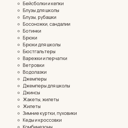
Бейсболки и кепки
Блузы для школы
Блузы, рубашки
Босоножки, сандалии
Ботинки
Брюки
Брюки для школы
Бюстгальтеры
Варежки и перчатки
Ветровки
Водолазки
Джемперы
Джемперы для школы
Джинсы
Жакеты, жилеты
Жилеты
Зимние куртки, пуховики
Кеды и кроссовки
Комбинезоны