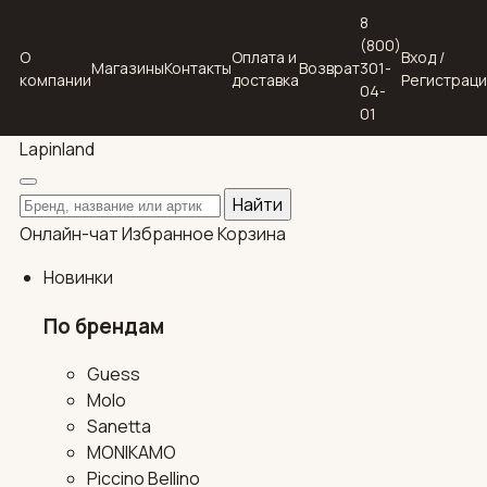
8
(800)
О
Оплата и
Вход /
Магазины
Контакты
Возврат
301-
компании
доставка
Регистрац
04-
01
Lapin
land
Поиск по каталогу
Найти
Онлайн-чат
Избранное
Корзина
Новинки
По брендам
Guess
Molo
Sanetta
MONIKAMO
Piccino Bellino