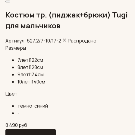
Костюм тр. (пиджак+брюки) Tugi
для мальчиков
Артикул: 627.2/7-10/17-2
Распродано
Размеры
7лет|122см
8лет|128см
9лет|134см
10лет|140см
Цвет
темно-синий
-
8 490
руб