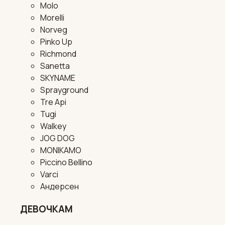
Molo
Morelli
Norveg
Pinko Up
Richmond
Sanetta
SKYNAME
Sprayground
Tre Api
Tugi
Walkey
JOG DOG
MONIKAMO
Piccino Bellino
Varci
Андерсен
ДЕВОЧКАМ