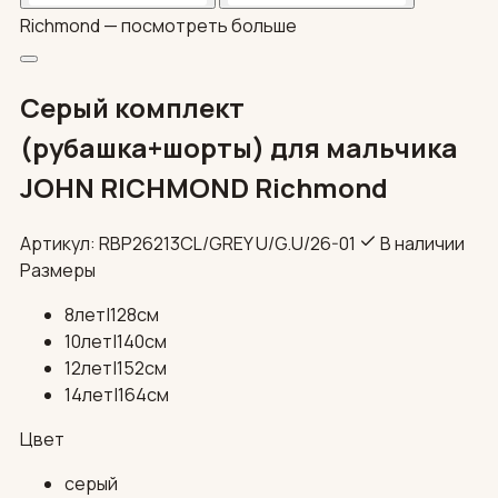
Richmond —
посмотреть больше
Серый комплект
(рубашка+шорты) для мальчика
JOHN RICHMOND Richmond
Артикул: RBP26213CL/GREY U/G.U/26-01
В наличии
Размеры
8лет|128см
10лет|140см
12лет|152см
14лет|164см
Цвет
серый