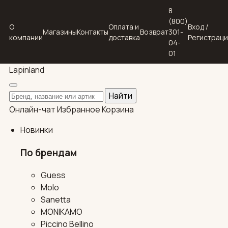
8
(800)
О
Оплата и
Вход /
Магазины
Контакты
Возврат
301-
компании
доставка
Регистрац
04-
01
Lapin
land
Поиск по каталогу
Найти
Онлайн-чат
Избранное
Корзина
Новинки
По брендам
Guess
Molo
Sanetta
MONIKAMO
Piccino Bellino