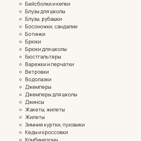
Бейсболки и кепки
Блузы для школы
Блузы, рубашки
Босоножки, сандалии
Ботинки
Брюки
Брюки для школы
Бюстгальтеры
Варежки и перчатки
Ветровки
Водолазки
Джемперы
Джемперы для школы
Джинсы
Жакеты, жилеты
Жилеты
Зимние куртки, пуховики
Кеды и кроссовки
Комбинезоны