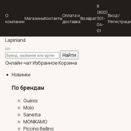
8
(800)
О
Оплата и
Вход /
Магазины
Контакты
Возврат
301-
компании
доставка
Регистрац
04-
01
Lapin
land
Поиск по каталогу
Найти
Онлайн-чат
Избранное
Корзина
Новинки
По брендам
Guess
Molo
Sanetta
MONIKAMO
Piccino Bellino