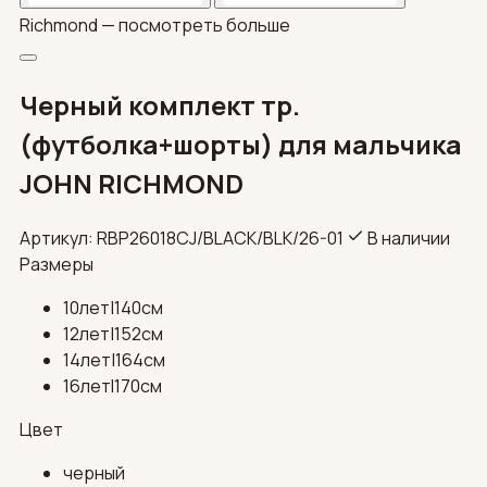
Richmond —
посмотреть больше
Черный комплект тр.
(футболка+шорты) для мальчика
JOHN RICHMOND
Артикул: RBP26018CJ/BLACK/BLK/26-01
В наличии
Размеры
10лет|140см
12лет|152см
14лет|164см
16летI170см
Цвет
черный