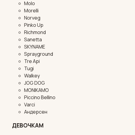
Molo
Morelli
Norveg
Pinko Up
Richmond
Sanetta
SKYNAME
Sprayground
Tre Api
Tugi
Walkey
JOG DOG
MONIKAMO
Piccino Bellino
Varci
Андерсен
ДЕВОЧКАМ