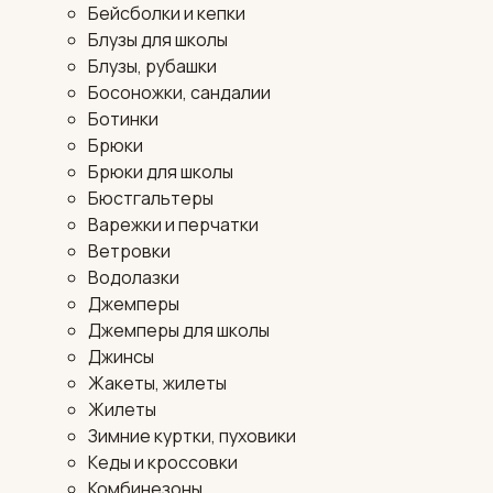
Бейсболки и кепки
Блузы для школы
Блузы, рубашки
Босоножки, сандалии
Ботинки
Брюки
Брюки для школы
Бюстгальтеры
Варежки и перчатки
Ветровки
Водолазки
Джемперы
Джемперы для школы
Джинсы
Жакеты, жилеты
Жилеты
Зимние куртки, пуховики
Кеды и кроссовки
Комбинезоны