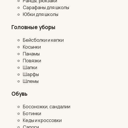
Ранцы, рюкзаки
Сарафаны для школы
Юбки для школы
Головные уборы
Бейсболки и кепки
Косынки
Панамы
Повязки
Шапки
Шарфы
Шлемы
Обувь
Босоножки, сандалии
Ботинки
Кеды и кроссовки
Сапоги