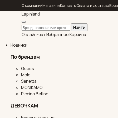
О компании
Магазины
Контакты
Оплата и доставка
Возв
Lapin
land
Поиск по каталогу
Найти
Онлайн-чат
Избранное
Корзина
Новинки
По брендам
Guess
Molo
Sanetta
MONIKAMO
Piccino Bellino
ДЕВОЧКАМ
Блузы для школы