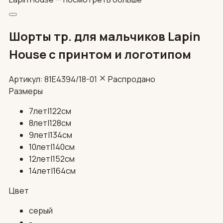
Шорты тр. для мальчиков Lapin
House с принтом и логотипом
Артикул: 81E4394/18-01
Распродано
Размеры
7лет|122см
8лет|128см
9лет|134см
10лет|140см
12лет|152см
14лет|164см
Цвет
серый
-