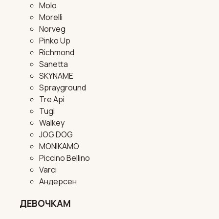
Molo
Morelli
Norveg
Pinko Up
Richmond
Sanetta
SKYNAME
Sprayground
Tre Api
Tugi
Walkey
JOG DOG
MONIKAMO
Piccino Bellino
Varci
Андерсен
ДЕВОЧКАМ