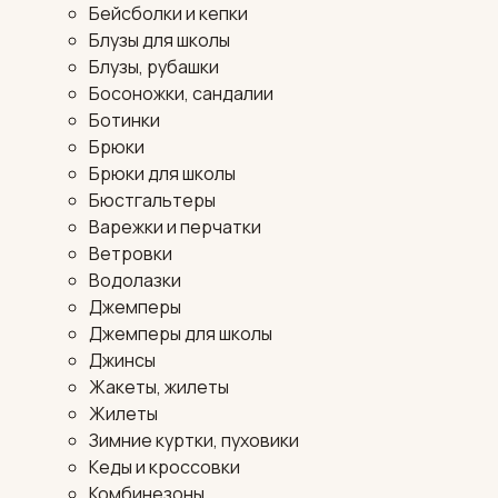
Бейсболки и кепки
Блузы для школы
Блузы, рубашки
Босоножки, сандалии
Ботинки
Брюки
Брюки для школы
Бюстгальтеры
Варежки и перчатки
Ветровки
Водолазки
Джемперы
Джемперы для школы
Джинсы
Жакеты, жилеты
Жилеты
Зимние куртки, пуховики
Кеды и кроссовки
Комбинезоны