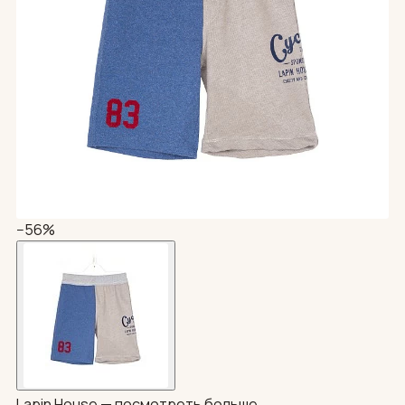
−56%
Lapin House —
посмотреть больше