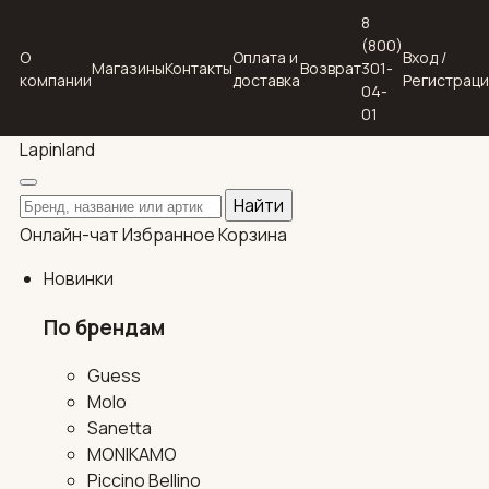
8
(800)
О
Оплата и
Вход /
Магазины
Контакты
Возврат
301-
компании
доставка
Регистрац
04-
01
Lapin
land
Поиск по каталогу
Найти
Онлайн-чат
Избранное
Корзина
Новинки
По брендам
Guess
Molo
Sanetta
MONIKAMO
Piccino Bellino