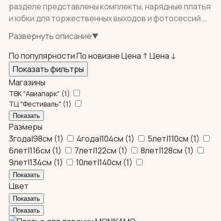
разделе представлены комплекты, нарядные платья
и юбки для торжественных выходов и фотосессий.
Бренд создает белые, розовые и бежевые модели с
Развернуть описание
▼
аккуратной отделкой. Доставка: собственная
служба по Москве, самовывоз, СДЭК по регионам.
По популярности
По новизне
Цена ↑
Цена ↓
Показать фильтры
Магазины
ТВК "Авиапарк"
(
1
)
ТЦ "Фестиваль"
(
1
)
Размеры
3года|98см
(
1
)
4года|104см
(
1
)
5лет|110см
(
1
)
6лет|116см
(
1
)
7лет|122см
(
1
)
8лет|128см
(
1
)
9лет|134см
(
1
)
10лет|140см
(
1
)
Цвет