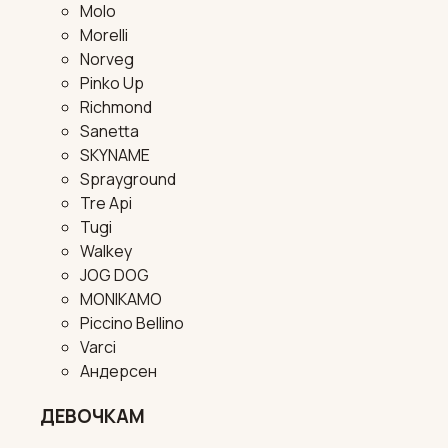
Molo
Morelli
Norveg
Pinko Up
Richmond
Sanetta
SKYNAME
Sprayground
Tre Api
Tugi
Walkey
JOG DOG
MONIKAMO
Piccino Bellino
Varci
Андерсен
ДЕВОЧКАМ