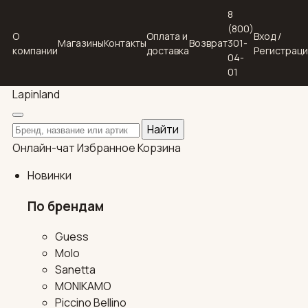
8
(800)
О
Оплата и
Вход /
Магазины
Контакты
Возврат
301-
компании
доставка
Регистрац
04-
01
Lapin
land
Поиск по каталогу
Найти
Онлайн-чат
Избранное
Корзина
Новинки
По брендам
Guess
Molo
Sanetta
MONIKAMO
Piccino Bellino