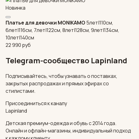
Новинка
Платье для девочки MONIKAMO
5лет|110см,
6лет|116см, 7лет|122см, 8лет|128см, 9лет|134см,
10лет|140см
22 990
руб
Telegram-сообщество Lapinland
Подписывайтесь, чтобы узнавать о поставках,
закрытых распродажах и прямых эфирах со
стилистами.
Присоединиться к каналу
Lapinland
Детская премиум-одежда и обувь с 2014 года.
Онлайн и офлайн-магазины, индивидуальный подход
к каждому клиенту.