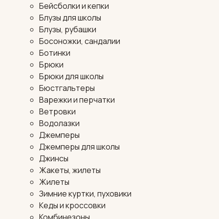
Бейсболки и кепки
Блузы для школы
Блузы, рубашки
Босоножки, сандалии
Ботинки
Брюки
Брюки для школы
Бюстгальтеры
Варежки и перчатки
Ветровки
Водолазки
Джемперы
Джемперы для школы
Джинсы
Жакеты, жилеты
Жилеты
Зимние куртки, пуховики
Кеды и кроссовки
Комбинезоны