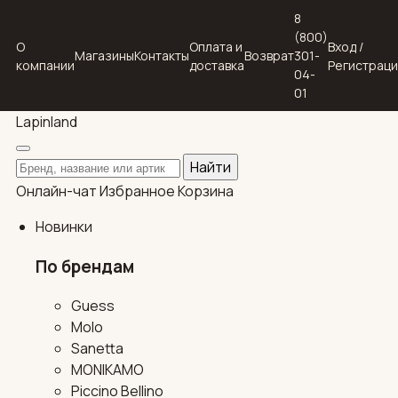
8
(800)
О
Оплата и
Вход /
Магазины
Контакты
Возврат
301-
компании
доставка
Регистрац
04-
01
Lapin
land
Поиск по каталогу
Найти
Онлайн-чат
Избранное
Корзина
Новинки
По брендам
Guess
Molo
Sanetta
MONIKAMO
Piccino Bellino