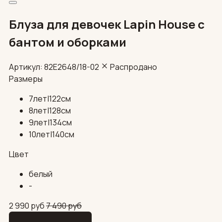
Блуза для девочек Lapin House с
бантом и оборками
Артикул: 82E2648/18-02
Распродано
Размеры
7лет|122см
8лет|128см
9лет|134см
10лет|140см
Цвет
белый
-
2 990
руб
7 490
руб