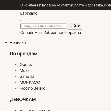
О компании
Магазины
Контакты
Оплата и доставка
Возв
Lapin
land
Поиск по каталогу
Найти
Онлайн-чат
Избранное
Корзина
Новинки
По брендам
Guess
Molo
Sanetta
MONIKAMO
Piccino Bellino
ДЕВОЧКАМ
Блузы для школы