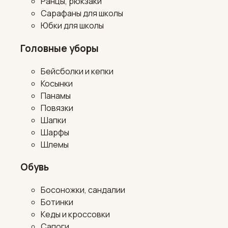
Ранцы, рюкзаки
Сарафаны для школы
Юбки для школы
Головные уборы
Бейсболки и кепки
Косынки
Панамы
Повязки
Шапки
Шарфы
Шлемы
Обувь
Босоножки, сандалии
Ботинки
Кеды и кроссовки
Сапоги