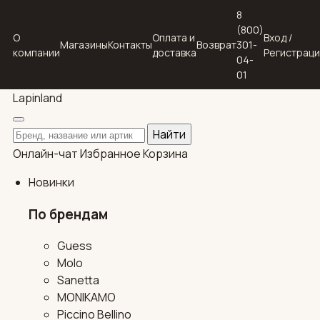
8
(800)
О
Оплата и
Вход /
Магазины
Контакты
Возврат
301-
компании
доставка
Регистрац
04-
01
Lapin
land
Поиск по каталогу
Найти
Онлайн-чат
Избранное
Корзина
Новинки
По брендам
Guess
Molo
Sanetta
MONIKAMO
Piccino Bellino