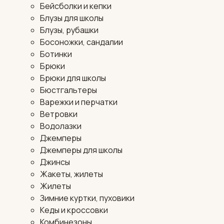
Бейсболки и кепки
Блузы для школы
Блузы, рубашки
Босоножки, сандалии
Ботинки
Брюки
Брюки для школы
Бюстгальтеры
Варежки и перчатки
Ветровки
Водолазки
Джемперы
Джемперы для школы
Джинсы
Жакеты, жилеты
Жилеты
Зимние куртки, пуховики
Кеды и кроссовки
Комбинезоны