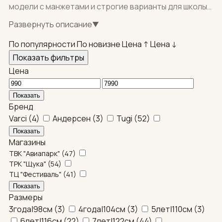
модели с манжетами и строгие варианты для школы.
Белые, голубые и синие рубашки из тканей, которые
Развернуть описание
▼
легко гладятся и выдерживают активные игры.
Доставка: по Москве своей службой, по регионам —
По популярности
По новизне
Цена ↑
Цена ↓
СДЭК. Возможен самовывоз.
Показать фильтры
Цена
Бренд
Varci
(
4
)
Андерсен
(
3
)
Tugi
(
52
)
Магазины
ТВК "Авиапарк"
(
47
)
ТРК "Щука"
(
54
)
ТЦ "Фестиваль"
(
41
)
Размеры
3года|98см
(
3
)
4года|104см
(
3
)
5лет|110см
(
3
)
6лет|116см
(
22
)
7лет|122см
(
44
)