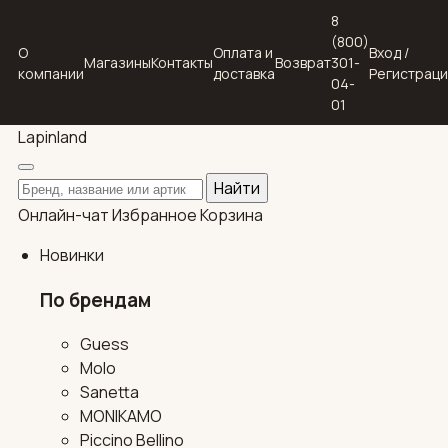
8
(800)
О
Оплата и
Вход /
Магазины
Контакты
Возврат
301-
компании
доставка
Регистрац
04-
01
Lapin
land
Поиск по каталогу
Найти
Онлайн-чат
Избранное
Корзина
Новинки
По брендам
Guess
Molo
Sanetta
MONIKAMO
Piccino Bellino