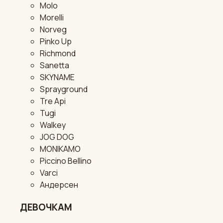
Molo
Morelli
Norveg
Pinko Up
Richmond
Sanetta
SKYNAME
Sprayground
Tre Api
Tugi
Walkey
JOG DOG
MONIKAMO
Piccino Bellino
Varci
Андерсен
ДЕВОЧКАМ