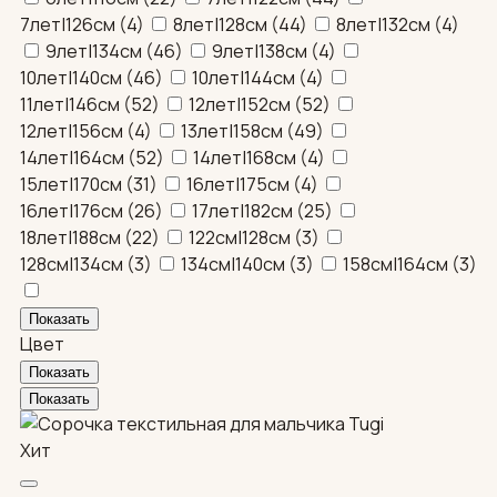
7лет|126см
(
4
)
8лет|128см
(
44
)
8лет|132см
(
4
)
9лет|134см
(
46
)
9лет|138см
(
4
)
10лет|140см
(
46
)
10лет|144см
(
4
)
11лет|146см
(
52
)
12лет|152см
(
52
)
12лет|156см
(
4
)
13лет|158см
(
49
)
14лет|164см
(
52
)
14лет|168см
(
4
)
15лет|170см
(
31
)
16лет|175см
(
4
)
16лет|176см
(
26
)
17лет|182см
(
25
)
18лет|188см
(
22
)
122см|128см
(
3
)
128см|134см
(
3
)
134см|140см
(
3
)
158см|164см
(
3
)
Цвет
Хит