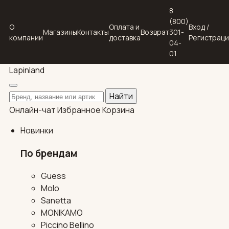
8
(800)
О
Оплата и
Вход /
Магазины
Контакты
Возврат
301-
компании
доставка
Регистрац
04-
01
Lapin
land
Поиск по каталогу
Найти
Онлайн-чат
Избранное
Корзина
Новинки
По брендам
Guess
Molo
Sanetta
MONIKAMO
Piccino Bellino