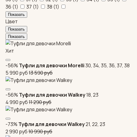
36
(
1
)
37
(
1
)
38
(
1
)
Цвет
Хит
-56%
Туфли для девочки Morelli
30, 34, 35, 36, 37, 38
5 990
руб
13 590
руб
-56%
Туфли для девочки Walkey
18, 23
4 990
руб
11 290
руб
-73%
Туфли для девочки Walkey
21, 22, 23
2 990
руб
10 990
руб