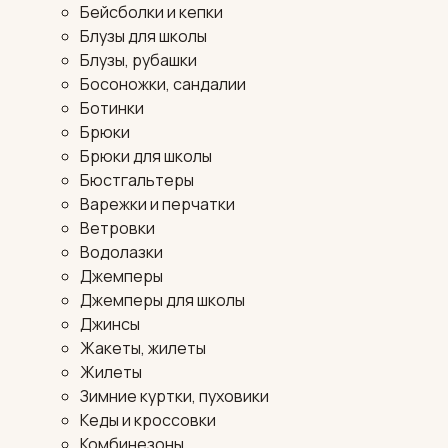
Бейсболки и кепки
Блузы для школы
Блузы, рубашки
Босоножки, сандалии
Ботинки
Брюки
Брюки для школы
Бюстгальтеры
Варежки и перчатки
Ветровки
Водолазки
Джемперы
Джемперы для школы
Джинсы
Жакеты, жилеты
Жилеты
Зимние куртки, пуховики
Кеды и кроссовки
Комбинезоны