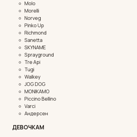
Molo
Morelli
Norveg
Pinko Up
Richmond
Sanetta
SKYNAME
Sprayground
Tre Api
Tugi
Walkey
JOG DOG
MONIKAMO
Piccino Bellino
Varci
Андерсен
ДЕВОЧКАМ