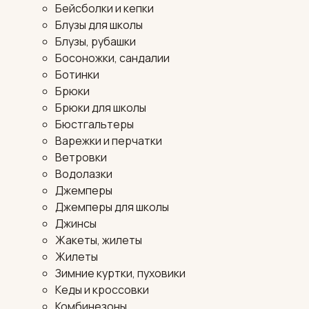
Бейсболки и кепки
Блузы для школы
Блузы, рубашки
Босоножки, сандалии
Ботинки
Брюки
Брюки для школы
Бюстгальтеры
Варежки и перчатки
Ветровки
Водолазки
Джемперы
Джемперы для школы
Джинсы
Жакеты, жилеты
Жилеты
Зимние куртки, пуховики
Кеды и кроссовки
Комбинезоны