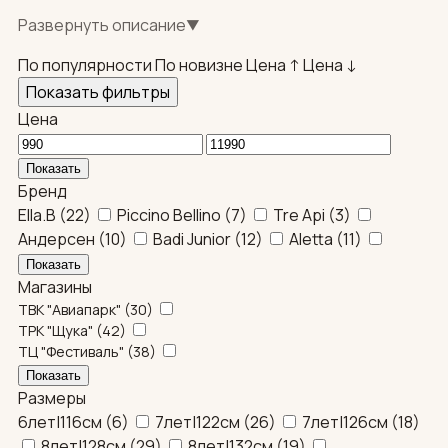
сковывают движений на уроках, подходят для
Развернуть описание
▼
начальной школы и старших классов. Доставка:
собственная служба по Москве, самовывоз, СДЭК по
По популярности
По новизне
Цена ↑
Цена ↓
регионам.
Показать фильтры
Цена
Бренд
Ella.B
(
22
)
Piccino Bellino
(
7
)
Tre Api
(
3
)
Андерсен
(
10
)
Badi Junior
(
12
)
Aletta
(
11
)
Магазины
ТВК "Авиапарк"
(
30
)
ТРК "Щука"
(
42
)
ТЦ "Фестиваль"
(
38
)
Размеры
6лет|116см
(
6
)
7лет|122см
(
26
)
7лет|126см
(
18
)
8лет|128см
(
29
)
8лет|132см
(
19
)