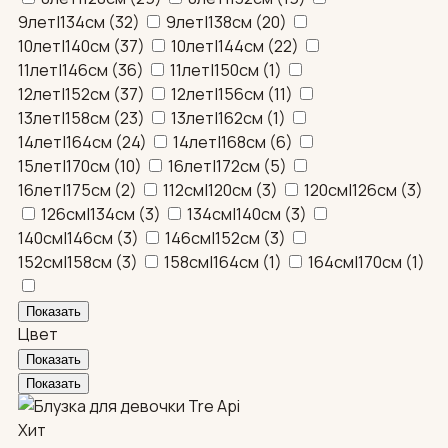
9лет|134см
(
32
)
9лет|138см
(
20
)
10лет|140см
(
37
)
10лет|144см
(
22
)
11лет|146см
(
36
)
11лет|150см
(
1
)
12лет|152см
(
37
)
12лет|156см
(
11
)
13лет|158см
(
23
)
13лет|162см
(
1
)
14лет|164см
(
24
)
14лет|168см
(
6
)
15лет|170см
(
10
)
16лет|172см
(
5
)
16лет|175см
(
2
)
112см|120см
(
3
)
120см|126см
(
3
)
126см|134см
(
3
)
134см|140см
(
3
)
140см|146см
(
3
)
146см|152см
(
3
)
152см|158см
(
3
)
158см|164см
(
1
)
164см|170см
(
1
)
Цвет
Хит