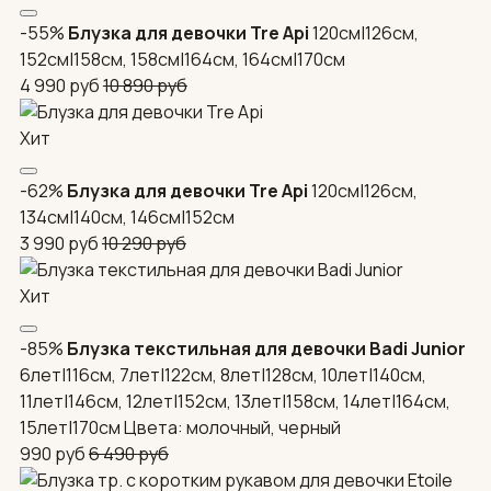
-55%
Блузка для девочки Tre Api
120см|126см,
152см|158см, 158см|164см, 164см|170см
4 990
руб
10 890
руб
Хит
-62%
Блузка для девочки Tre Api
120см|126см,
134см|140см, 146см|152см
3 990
руб
10 290
руб
Хит
-85%
Блузка текстильная для девочки Badi Junior
6лет|116см, 7лет|122см, 8лет|128см, 10лет|140см,
11лет|146см, 12лет|152см, 13лет|158см, 14лет|164см,
15лет|170см
Цвета: молочный, черный
990
руб
6 490
руб