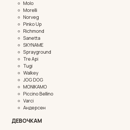
Molo
Morelli
Norveg
Pinko Up
Richmond
Sanetta
SKYNAME
Sprayground
Tre Api
Tugi
Walkey
JOG DOG
MONIKAMO
Piccino Bellino
Varci
Андерсен
ДЕВОЧКАМ