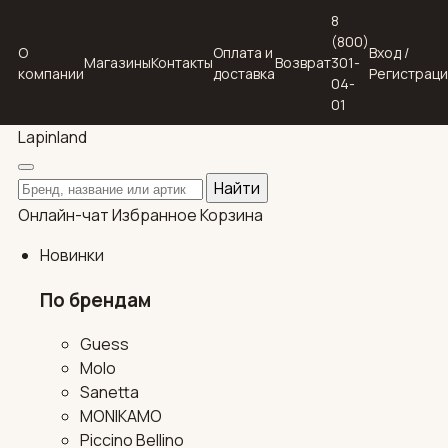
8
(800)
О
Оплата и
Вход /
Магазины
Контакты
Возврат
301-
компании
доставка
Регистрац
04-
01
Lapin
land
Поиск по каталогу
Найти
Онлайн-чат
Избранное
Корзина
Новинки
По брендам
Guess
Molo
Sanetta
MONIKAMO
Piccino Bellino