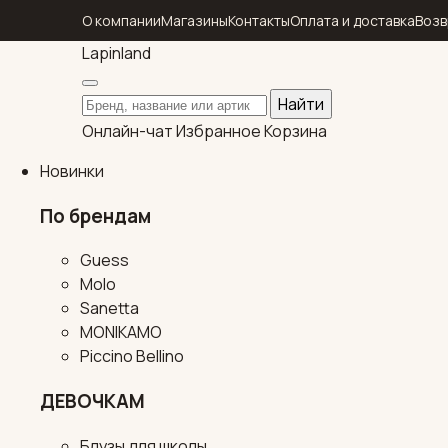
О компании
Магазины
Контакты
Оплата и доставка
Возв
Lapin
land
Поиск по каталогу
Найти
Онлайн-чат
Избранное
Корзина
Новинки
По брендам
Guess
Molo
Sanetta
MONIKAMO
Piccino Bellino
ДЕВОЧКАМ
Блузы для школы