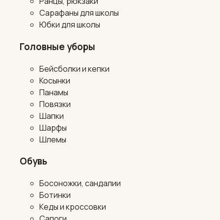
Ранцы, рюкзаки
Сарафаны для школы
Юбки для школы
Головные уборы
Бейсболки и кепки
Косынки
Панамы
Повязки
Шапки
Шарфы
Шлемы
Обувь
Босоножки, сандалии
Ботинки
Кеды и кроссовки
Сапоги