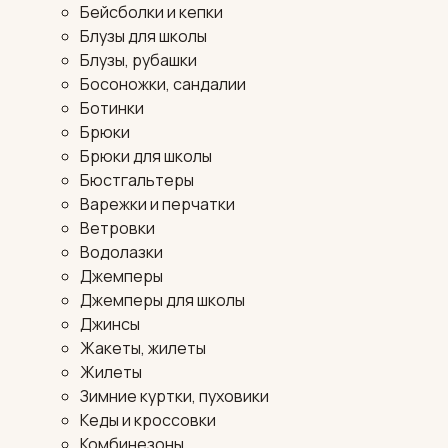
Бейсболки и кепки
Блузы для школы
Блузы, рубашки
Босоножки, сандалии
Ботинки
Брюки
Брюки для школы
Бюстгальтеры
Варежки и перчатки
Ветровки
Водолазки
Джемперы
Джемперы для школы
Джинсы
Жакеты, жилеты
Жилеты
Зимние куртки, пуховики
Кеды и кроссовки
Комбинезоны