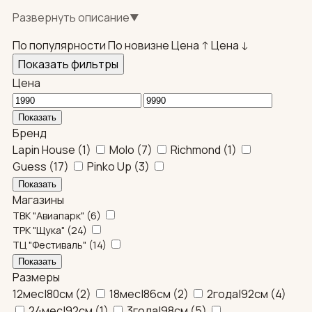
Подходят для школы, прогулок и праздников.
Развернуть описание
▼
Доставка: собственная служба по Москве,
самовывоз, СДЭК по регионам.
По популярности
По новизне
Цена ↑
Цена ↓
Показать фильтры
Цена
Бренд
Lapin House
(
1
)
Molo
(
7
)
Richmond
(
1
)
Guess
(
17
)
Pinko Up
(
3
)
Магазины
ТВК "Авиапарк"
(
6
)
ТРК "Щука"
(
24
)
ТЦ "Фестиваль"
(
14
)
Размеры
12мес|80см
(
2
)
18мес|86см
(
2
)
2года|92см
(
4
)
24мес|92см
(
1
)
3года|98см
(
5
)