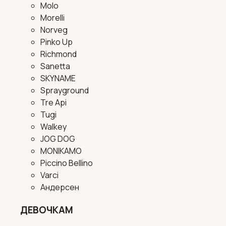
Molo
Morelli
Norveg
Pinko Up
Richmond
Sanetta
SKYNAME
Sprayground
Tre Api
Tugi
Walkey
JOG DOG
MONIKAMO
Piccino Bellino
Varci
Андерсен
ДЕВОЧКАМ