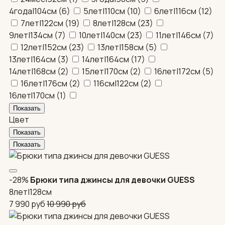
4года|104см
(
6
)
5лет|110см
(
10
)
6лет|116см
(
12
)
7лет|122см
(
19
)
8лет|128см
(
23
)
9лет|134см
(
7
)
10лет|140см
(
23
)
11лет|146см
(
7
)
12лет|152см
(
23
)
13лет|158см
(
5
)
13лет|164см
(
3
)
14лет|164см
(
17
)
14лет|168см
(
2
)
15лет|170см
(
2
)
16лет|172см
(
5
)
16лет|176см
(
2
)
116см|122см
(
2
)
16летI170см
(
1
)
Цвет
-28%
Брюки типа джинсы для девочки GUESS
8лет|128см
7 990
руб
10 990
руб