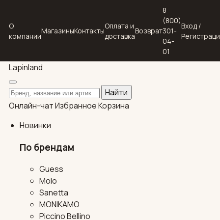
8
(800)
О
Оплата и
Вход /
Магазины
Контакты
Возврат
301-
компании
доставка
Регистрац
04-
01
Lapin
land
Поиск по каталогу
Найти
Онлайн-чат
Избранное
Корзина
Новинки
По брендам
Guess
Molo
Sanetta
MONIKAMO
Piccino Bellino