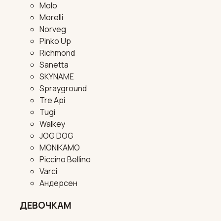
Molo
Morelli
Norveg
Pinko Up
Richmond
Sanetta
SKYNAME
Sprayground
Tre Api
Tugi
Walkey
JOG DOG
MONIKAMO
Piccino Bellino
Varci
Андерсен
ДЕВОЧКАМ