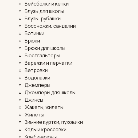
Бейсболки и кепки
Блузы для школы
Блузы, рубашки
Босоножки, сандалии
Ботинки
Брюки
Брюки для школы
Бюстгальтеры
Варежки и перчатки
Ветровки
Водолазки
Джемперы
Джемперы для школы
Джинсы
Жакеты, жилеты
Жилеты
Зимние куртки, пуховики
Кеды и кроссовки
Комбинезоны