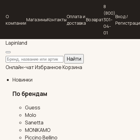
8
(800)
О
Оплата и
Вход /
Магазины
Контакты
Возврат
301-
компании
доставка
Регистрац
04-
01
Lapin
land
Поиск по каталогу
Найти
Онлайн-чат
Избранное
Корзина
Новинки
По брендам
Guess
Molo
Sanetta
MONIKAMO
Piccino Bellino