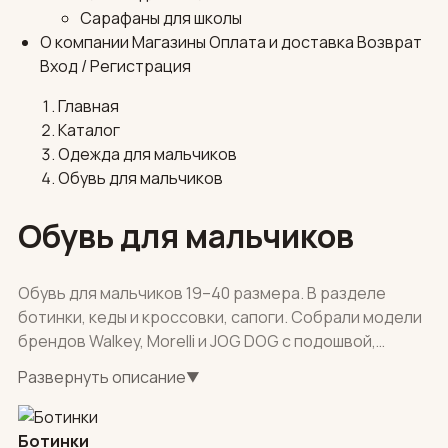
Сарафаны для школы
О компании
Магазины
Оплата и доставка
Возврат
Вход / Регистрация
Главная
Каталог
Одежда для мальчиков
Обувь для мальчиков
Обувь для мальчиков
Обувь для мальчиков 19–40 размера. В разделе
ботинки, кеды и кроссовки, сапоги. Собрали модели
брендов Walkey, Morelli и JOG DOG с подошвой,
которая фиксирует стопу и гнется. Черные и
Развернуть описание
▼
коричневые ботинки для школы, белые кроссовки
для прогулок. Доставка: собственная служба по
Москве, самовывоз, СДЭК по регионам.
Ботинки