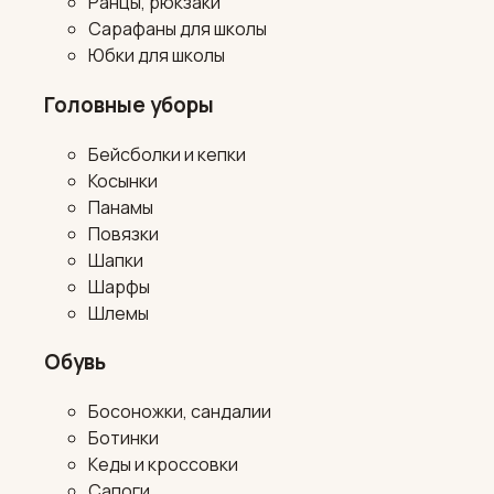
Ранцы, рюкзаки
Сарафаны для школы
Юбки для школы
Головные уборы
Бейсболки и кепки
Косынки
Панамы
Повязки
Шапки
Шарфы
Шлемы
Обувь
Босоножки, сандалии
Ботинки
Кеды и кроссовки
Сапоги