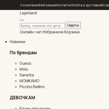
О компании
Магазины
Контакты
Оплата и доставка
Возв
Lapin
land
Поиск по каталогу
Найти
Онлайн-чат
Избранное
Корзина
Новинки
По брендам
Guess
Molo
Sanetta
MONIKAMO
Piccino Bellino
ДЕВОЧКАМ
Блузы для школы