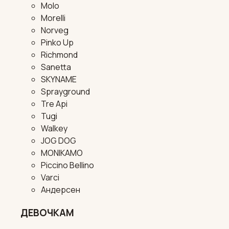
Molo
Morelli
Norveg
Pinko Up
Richmond
Sanetta
SKYNAME
Sprayground
Tre Api
Tugi
Walkey
JOG DOG
MONIKAMO
Piccino Bellino
Varci
Андерсен
ДЕВОЧКАМ