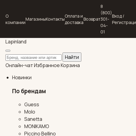
8
(800)
О
Оплата и
Вход /
Магазины
Контакты
Возврат
301-
компании
доставка
Регистрац
04-
01
Lapin
land
Поиск по каталогу
Найти
Онлайн-чат
Избранное
Корзина
Новинки
По брендам
Guess
Molo
Sanetta
MONIKAMO
Piccino Bellino