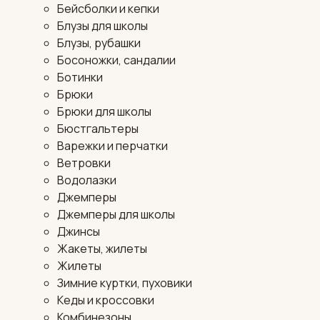
Бейсболки и кепки
Блузы для школы
Блузы, рубашки
Босоножки, сандалии
Ботинки
Брюки
Брюки для школы
Бюстгальтеры
Варежки и перчатки
Ветровки
Водолазки
Джемперы
Джемперы для школы
Джинсы
Жакеты, жилеты
Жилеты
Зимние куртки, пуховики
Кеды и кроссовки
Комбинезоны