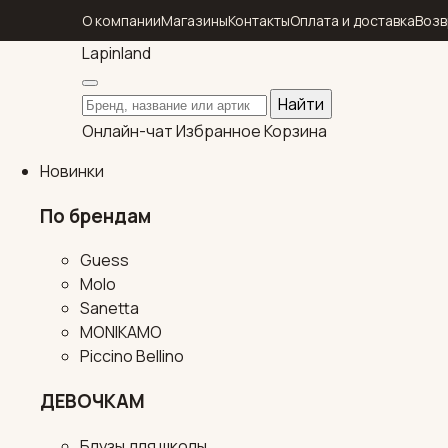
О компании
Магазины
Контакты
Оплата и доставка
Возв
Lapin
land
Поиск по каталогу
Найти
Онлайн-чат
Избранное
Корзина
Новинки
По брендам
Guess
Molo
Sanetta
MONIKAMO
Piccino Bellino
ДЕВОЧКАМ
Блузы для школы