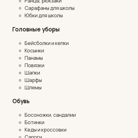
Ранцы, рюкзаки
Сарафаны для школы
Юбки для школы
Головные уборы
Бейсболки и кепки
Косынки
Панамы
Повязки
Шапки
Шарфы
Шлемы
Обувь
Босоножки, сандалии
Ботинки
Кеды и кроссовки
Сапоги