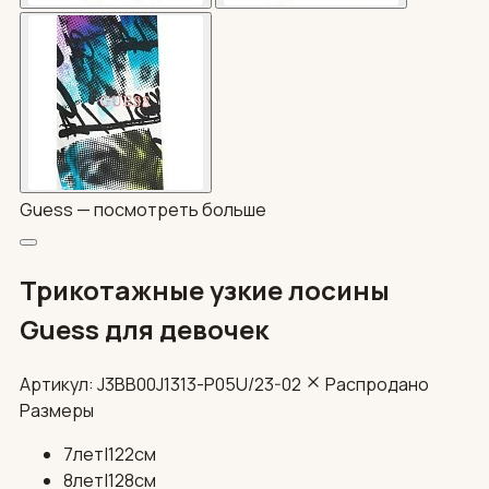
Guess —
посмотреть больше
Трикотажные узкие лосины
Guess для девочек
Артикул: J3BB00J1313-P05U/23-02
Распродано
Размеры
7лет|122см
8лет|128см