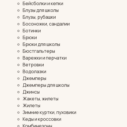
Бейсболки и кепки
Блузы для школы
Блузы, рубашки
Босоножки, сандалии
Ботинки
Брюки
Брюки для школы
Бюстгальтеры
Варежки и перчатки
Ветровки
Водолазки
Джемперы
Джемперы для школы
Джинсы
Жакеты, жилеты
Жилеты
Зимние куртки, пуховики
Кеды и кроссовки
Комбинезоны