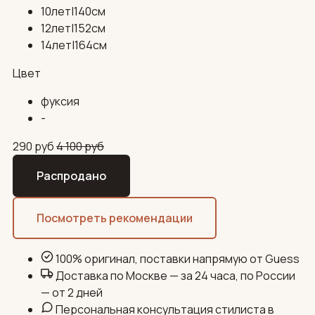
10лет|140см
12лет|152см
14лет|164см
Цвет
фуксия
-
290
руб
4 100
руб
Распродано
Посмотреть рекомендации
100% оригинал, поставки напрямую от Guess
Доставка по Москве — за 24 часа, по России
— от 2 дней
Персональная консультация стилиста в