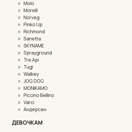
Molo
Morelli
Norveg
Pinko Up
Richmond
Sanetta
SKYNAME
Sprayground
Tre Api
Tugi
Walkey
JOG DOG
MONIKAMO
Piccino Bellino
Varci
Андерсен
ДЕВОЧКАМ