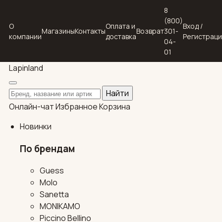
8
(800)
О
Оплата и
Вход /
Магазины
Контакты
Возврат
301-
компании
доставка
Регистрац
04-
01
Lapin
land
Поиск по каталогу
Найти
Онлайн-чат
Избранное
Корзина
Новинки
По брендам
Guess
Molo
Sanetta
MONIKAMO
Piccino Bellino