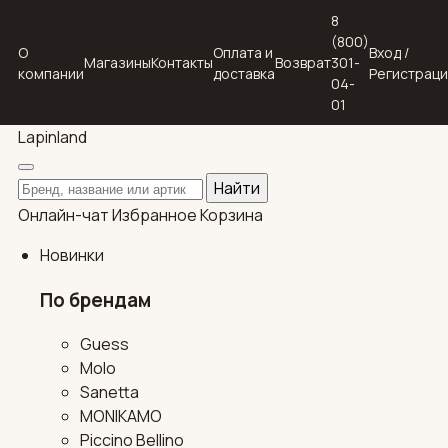
8
(800)
О
Оплата и
Вход /
Магазины
Контакты
Возврат
301-
компании
доставка
Регистрац
04-
01
Lapin
land
Поиск по каталогу
Найти
Онлайн-чат
Избранное
Корзина
Новинки
По брендам
Guess
Molo
Sanetta
MONIKAMO
Piccino Bellino