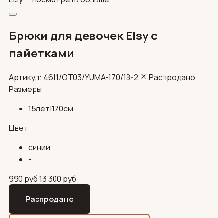
Брюки для девочек Elsy с
пайетками
Артикул: 4611/OT03/YUMA-170/18-2
Распродано
Размеры
15лет|170см
Цвет
синий
-
990
руб
13 300
руб
Распродано