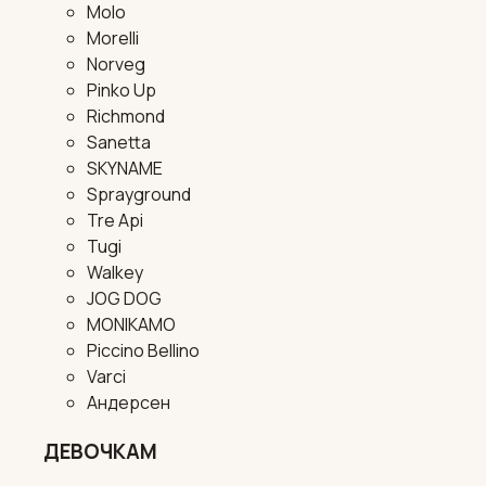
Molo
Morelli
Norveg
Pinko Up
Richmond
Sanetta
SKYNAME
Sprayground
Tre Api
Tugi
Walkey
JOG DOG
MONIKAMO
Piccino Bellino
Varci
Андерсен
ДЕВОЧКАМ