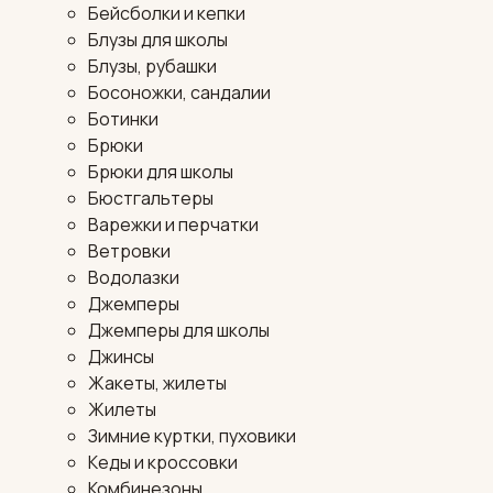
Бейсболки и кепки
Блузы для школы
Блузы, рубашки
Босоножки, сандалии
Ботинки
Брюки
Брюки для школы
Бюстгальтеры
Варежки и перчатки
Ветровки
Водолазки
Джемперы
Джемперы для школы
Джинсы
Жакеты, жилеты
Жилеты
Зимние куртки, пуховики
Кеды и кроссовки
Комбинезоны