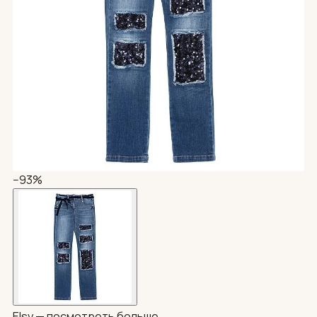
−93%
Elsy —
посмотреть больше