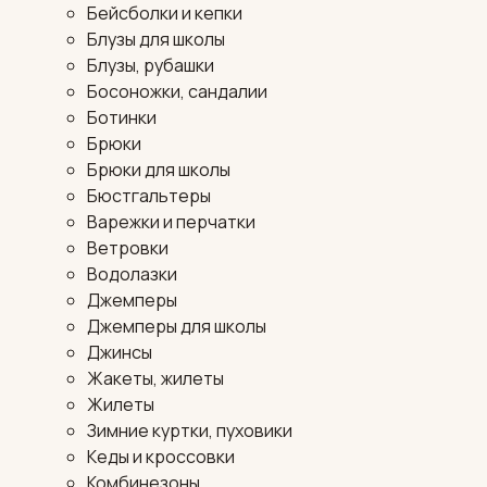
Бейсболки и кепки
Блузы для школы
Блузы, рубашки
Босоножки, сандалии
Ботинки
Брюки
Брюки для школы
Бюстгальтеры
Варежки и перчатки
Ветровки
Водолазки
Джемперы
Джемперы для школы
Джинсы
Жакеты, жилеты
Жилеты
Зимние куртки, пуховики
Кеды и кроссовки
Комбинезоны