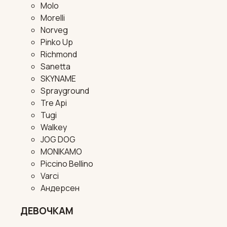
Molo
Morelli
Norveg
Pinko Up
Richmond
Sanetta
SKYNAME
Sprayground
Tre Api
Tugi
Walkey
JOG DOG
MONIKAMO
Piccino Bellino
Varci
Андерсен
ДЕВОЧКАМ