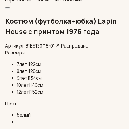
Костюм (футболка+юбка) Lapin
House с принтом 1976 года
Артикул: 81E5130/18-01
Распродано
Размеры
7лет|122см
8лет|128см
9лет|134см
10лет|140см
12лет|152см
Цвет
белый
-