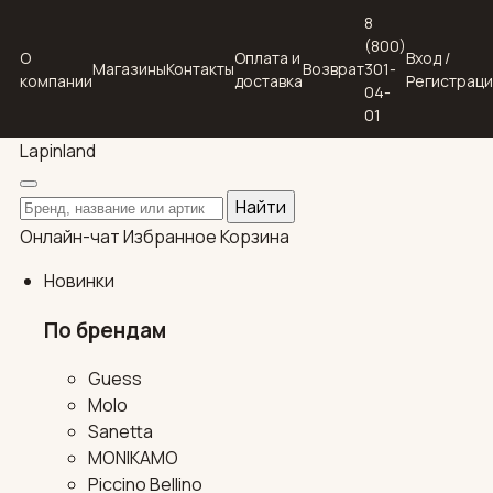
8
(800)
О
Оплата и
Вход /
Магазины
Контакты
Возврат
301-
компании
доставка
Регистрац
04-
01
Lapin
land
Поиск по каталогу
Найти
Онлайн-чат
Избранное
Корзина
Новинки
По брендам
Guess
Molo
Sanetta
MONIKAMO
Piccino Bellino