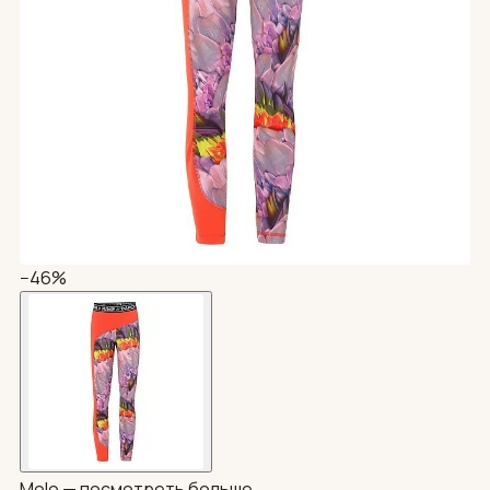
−46%
Molo —
посмотреть больше