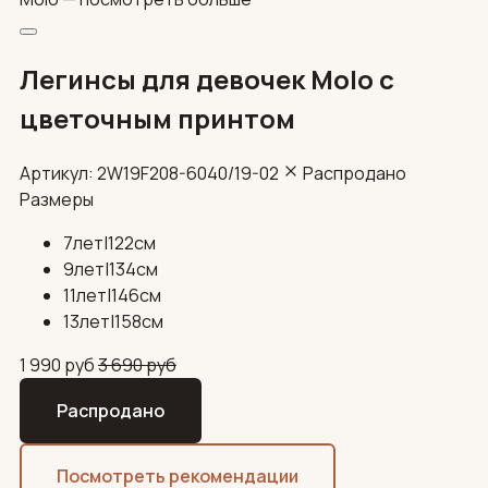
Легинсы для девочек Molo с
цветочным принтом
Артикул: 2W19F208-6040/19-02
Распродано
Размеры
7лет|122см
9лет|134см
11лет|146см
13лет|158см
1 990
руб
3 690
руб
Распродано
Посмотреть рекомендации