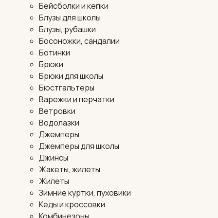
Бейсболки и кепки
Блузы для школы
Блузы, рубашки
Босоножки, сандалии
Ботинки
Брюки
Брюки для школы
Бюстгальтеры
Варежки и перчатки
Ветровки
Водолазки
Джемперы
Джемперы для школы
Джинсы
Жакеты, жилеты
Жилеты
Зимние куртки, пуховики
Кеды и кроссовки
Комбинезоны