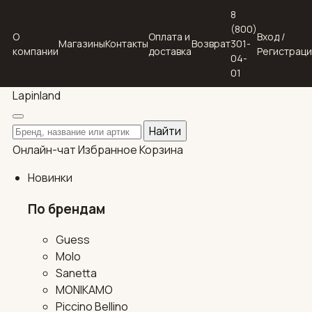
8
(800)
О
Оплата и
Вход /
Магазины
Контакты
Возврат
301-
компании
доставка
Регистрац
04-
01
Lapin
land
Поиск по каталогу
Найти
Онлайн-чат
Избранное
Корзина
Новинки
По брендам
Guess
Molo
Sanetta
MONIKAMO
Piccino Bellino