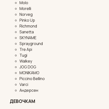
Molo
Morelli
Norveg
Pinko Up
Richmond
Sanetta
SKYNAME
Sprayground
Tre Api
Tugi
Walkey
JOG DOG
MONIKAMO
Piccino Bellino
Varci
Андерсен
ДЕВОЧКАМ