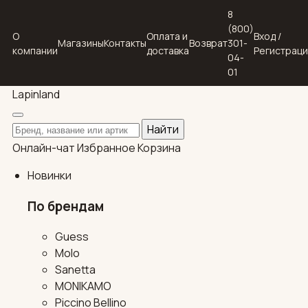
8
(800)
О
Оплата и
Вход /
Магазины
Контакты
Возврат
301-
компании
доставка
Регистрац
04-
01
Lapin
land
Поиск по каталогу
Найти
Онлайн-чат
Избранное
Корзина
Новинки
По брендам
Guess
Molo
Sanetta
MONIKAMO
Piccino Bellino