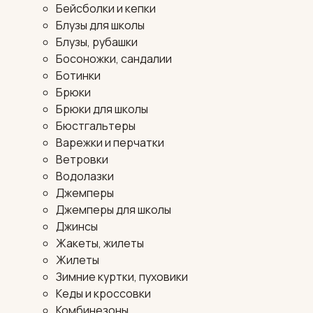
Бейсболки и кепки
Блузы для школы
Блузы, рубашки
Босоножки, сандалии
Ботинки
Брюки
Брюки для школы
Бюстгальтеры
Варежки и перчатки
Ветровки
Водолазки
Джемперы
Джемперы для школы
Джинсы
Жакеты, жилеты
Жилеты
Зимние куртки, пуховики
Кеды и кроссовки
Комбинезоны