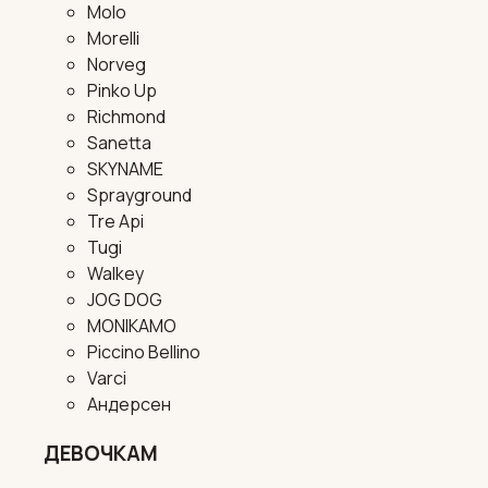
Molo
Morelli
Norveg
Pinko Up
Richmond
Sanetta
SKYNAME
Sprayground
Tre Api
Tugi
Walkey
JOG DOG
MONIKAMO
Piccino Bellino
Varci
Андерсен
ДЕВОЧКАМ