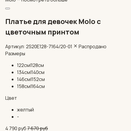
Платье для девочек Molo с
цветочным принтом
Артикул: 2S20E128-7164/20-01
Распродано
Размеры
122см|128см
134см|140см
146см|152см
158см|164см
Цвет
желтый
-
4 790
руб
7 670
руб