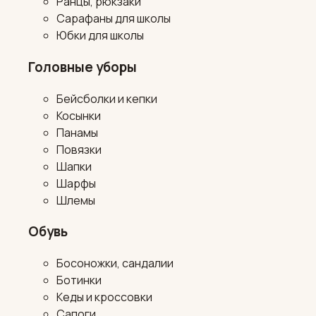
Ранцы, рюкзаки
Сарафаны для школы
Юбки для школы
Головные уборы
Бейсболки и кепки
Косынки
Панамы
Повязки
Шапки
Шарфы
Шлемы
Обувь
Босоножки, сандалии
Ботинки
Кеды и кроссовки
Сапоги