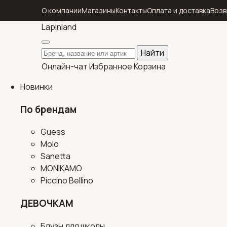
О компании
Магазины
Контакты
Оплата и доставка
Возв
Lapin
land
Поиск по каталогу
Найти
Онлайн-чат
Избранное
Корзина
Новинки
По брендам
Guess
Molo
Sanetta
MONIKAMO
Piccino Bellino
ДЕВОЧКАМ
Блузы для школы