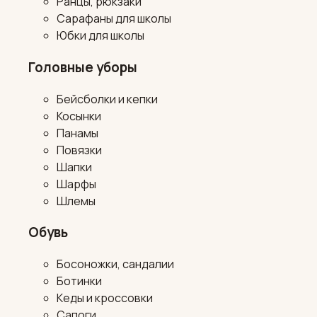
Ранцы, рюкзаки
Сарафаны для школы
Юбки для школы
Головные уборы
Бейсболки и кепки
Косынки
Панамы
Повязки
Шапки
Шарфы
Шлемы
Обувь
Босоножки, сандалии
Ботинки
Кеды и кроссовки
Сапоги