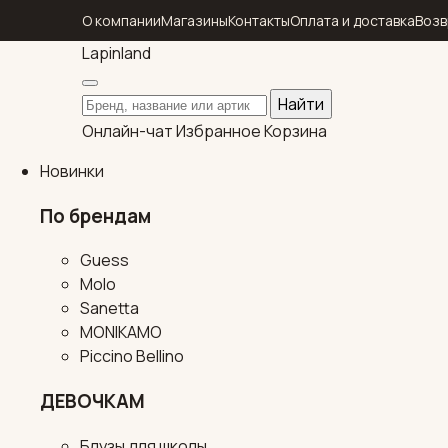
О компании
Магазины
Контакты
Оплата и доставка
Возв
Lapin
land
Поиск по каталогу
Найти
Онлайн-чат
Избранное
Корзина
Новинки
По брендам
Guess
Molo
Sanetta
MONIKAMO
Piccino Bellino
ДЕВОЧКАМ
Блузы для школы