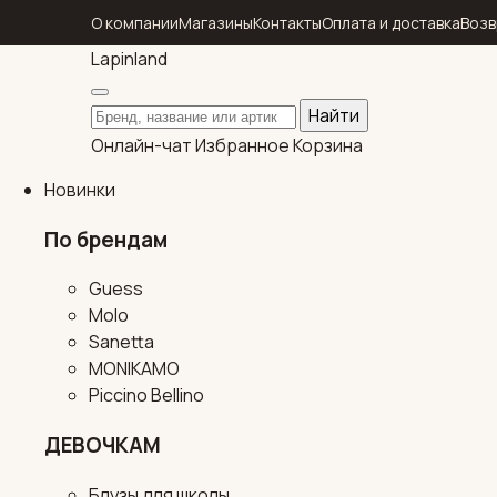
О компании
Магазины
Контакты
Оплата и доставка
Возв
Lapin
land
Поиск по каталогу
Найти
Онлайн-чат
Избранное
Корзина
Новинки
По брендам
Guess
Molo
Sanetta
MONIKAMO
Piccino Bellino
ДЕВОЧКАМ
Блузы для школы