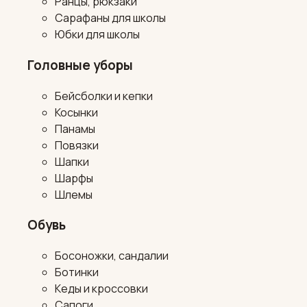
Ранцы, рюкзаки
Сарафаны для школы
Юбки для школы
Головные уборы
Бейсболки и кепки
Косынки
Панамы
Повязки
Шапки
Шарфы
Шлемы
Обувь
Босоножки, сандалии
Ботинки
Кеды и кроссовки
Сапоги