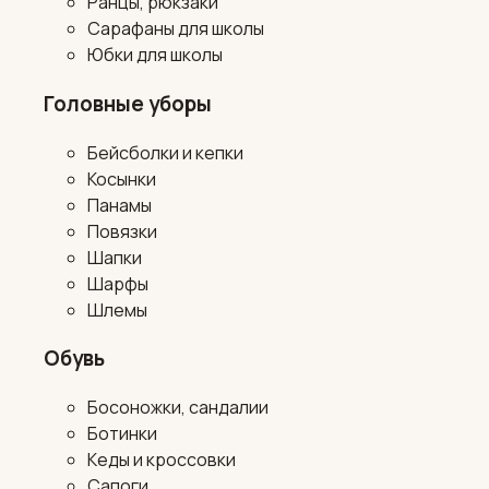
Ранцы, рюкзаки
Сарафаны для школы
Юбки для школы
Головные уборы
Бейсболки и кепки
Косынки
Панамы
Повязки
Шапки
Шарфы
Шлемы
Обувь
Босоножки, сандалии
Ботинки
Кеды и кроссовки
Сапоги