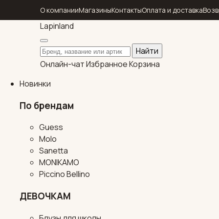
О компании
Магазины
Контакты
Оплата и доставка
Возв
Lapin
land
Поиск по каталогу
Найти
Онлайн-чат
Избранное
Корзина
Новинки
По брендам
Guess
Molo
Sanetta
MONIKAMO
Piccino Bellino
ДЕВОЧКАМ
Блузы для школы