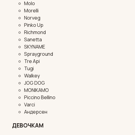
Molo
Morelli
Norveg
Pinko Up
Richmond
Sanetta
SKYNAME
Sprayground
Tre Api
Tugi
Walkey
JOG DOG
MONIKAMO
Piccino Bellino
Varci
Андерсен
ДЕВОЧКАМ