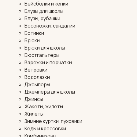
Бейсболки и кепки
Блузы для школы
Блузы, рубашки
Босоножки, сандалии
Ботинки
Брюки
Брюки для школы
Бюстгальтеры
Варежки и перчатки
Ветровки
Водолазки
Джемперы
Джемперы для школы
Джинсы
Жакеты, жилеты
Жилеты
Зимние куртки, пуховики
Кеды и кроссовки
Комбинезоны