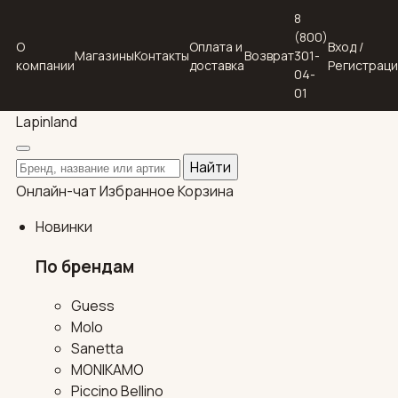
8
(800)
О
Оплата и
Вход /
Магазины
Контакты
Возврат
301-
компании
доставка
Регистрац
04-
01
Lapin
land
Поиск по каталогу
Найти
Онлайн-чат
Избранное
Корзина
Новинки
По брендам
Guess
Molo
Sanetta
MONIKAMO
Piccino Bellino