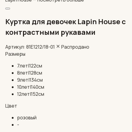
Куртка для девочек Lapin House с
контрастными рукавами
Артикул: 81E1212/18-01
Распродано
Размеры
7лет|122см
8лет|128см
9лет|134см
10лет|140см
12лет|152см
Цвет
розовый
-