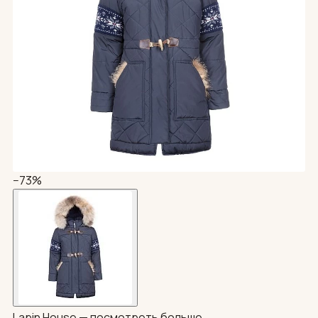
−73%
Lapin House —
посмотреть больше