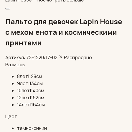
Пальто для девочек Lapin House
с мехом енота и космическими
принтами
Артикул: 72E1220/17-02
Распродано
Размеры
8лет|128см
9лет|134см
10лет|140см
12лет|152см
14лет|164см
Цвет
темно-синий