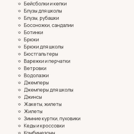
Бейсболки и кепки
Блузы для школы
Блузы, рубашки
Босоножки, сандалии
Ботинки
Брюки
Брюки для школы
Бюстгальтеры
Варежки и перчатки
Ветровки
Водолазки
Джемперы
Джемперы для школы
Джинсы
Жакеты, жилеты
Жилеты
Зимние куртки, пуховики
Кеды и кроссовки
Комбинезоны