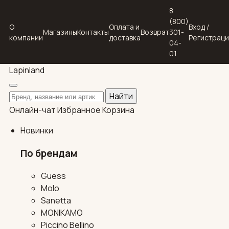
8
(800)
О
Оплата и
Вход /
Магазины
Контакты
Возврат
301-
компании
доставка
Регистрац
04-
01
Lapin
land
Поиск по каталогу
Найти
Онлайн-чат
Избранное
Корзина
Новинки
По брендам
Guess
Molo
Sanetta
MONIKAMO
Piccino Bellino