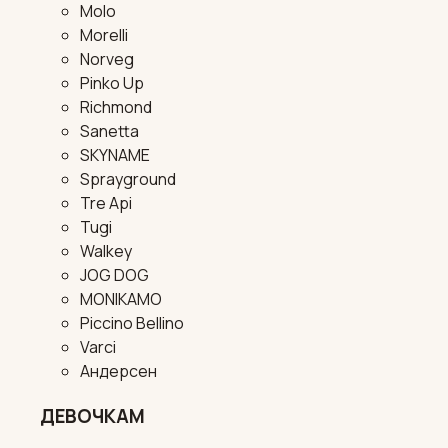
Molo
Morelli
Norveg
Pinko Up
Richmond
Sanetta
SKYNAME
Sprayground
Tre Api
Tugi
Walkey
JOG DOG
MONIKAMO
Piccino Bellino
Varci
Андерсен
ДЕВОЧКАМ