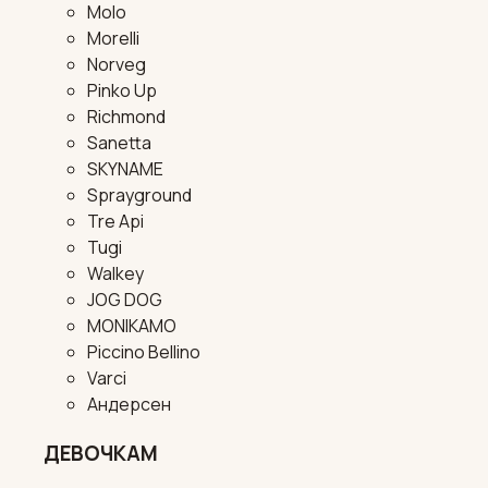
Molo
Morelli
Norveg
Pinko Up
Richmond
Sanetta
SKYNAME
Sprayground
Tre Api
Tugi
Walkey
JOG DOG
MONIKAMO
Piccino Bellino
Varci
Андерсен
ДЕВОЧКАМ