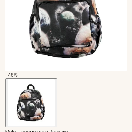
−48%
Molo —
посмотреть больше