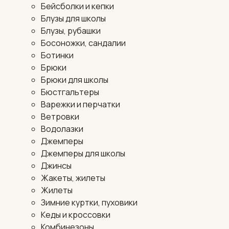
Бейсболки и кепки
Блузы для школы
Блузы, рубашки
Босоножки, сандалии
Ботинки
Брюки
Брюки для школы
Бюстгальтеры
Варежки и перчатки
Ветровки
Водолазки
Джемперы
Джемперы для школы
Джинсы
Жакеты, жилеты
Жилеты
Зимние куртки, пуховики
Кеды и кроссовки
Комбинезоны