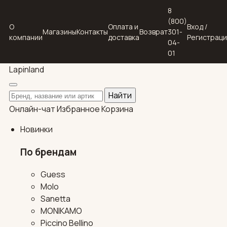
8
(800)
О
Оплата и
Вход /
Магазины
Контакты
Возврат
301-
компании
доставка
Регистрац
04-
01
Lapin
land
Поиск по каталогу
Найти
Онлайн-чат
Избранное
Корзина
Новинки
По брендам
Guess
Molo
Sanetta
MONIKAMO
Piccino Bellino