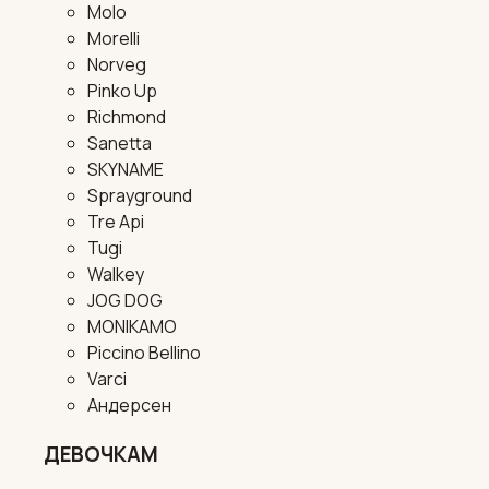
Molo
Morelli
Norveg
Pinko Up
Richmond
Sanetta
SKYNAME
Sprayground
Tre Api
Tugi
Walkey
JOG DOG
MONIKAMO
Piccino Bellino
Varci
Андерсен
ДЕВОЧКАМ