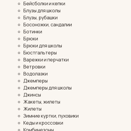
Бейсболки и кепки
Блузы для школы
Блузы, рубашки
Босоножки, сандалии
Ботинки
Брюки
Брюки для школы
Бюстгальтеры
Варежки и перчатки
Ветровки
Водолазки
Джемперы
Джемперы для школы
Джинсы
Жакеты, жилеты
Жилеты
Зимние куртки, пуховики
Кеды и кроссовки
Комбинезоны