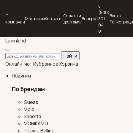
8
(800)
О
Оплата и
Вход /
Магазины
Контакты
Возврат
301-
компании
доставка
Регистрац
04-
01
Lapin
land
Поиск по каталогу
Найти
Онлайн-чат
Избранное
Корзина
Новинки
По брендам
Guess
Molo
Sanetta
MONIKAMO
Piccino Bellino