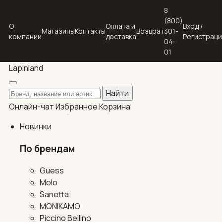
8
(800)
О
Оплата и
Вход /
Магазины
Контакты
Возврат
301-
компании
доставка
Регистрац
04-
01
Lapin
land
Поиск по каталогу
Найти
Онлайн-чат
Избранное
Корзина
Новинки
По брендам
Guess
Molo
Sanetta
MONIKAMO
Piccino Bellino