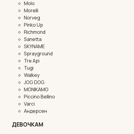
Molo
Morelli
Norveg
Pinko Up
Richmond
Sanetta
SKYNAME
Sprayground
Tre Api
Tugi
Walkey
JOG DOG
MONIKAMO
Piccino Bellino
Varci
Андерсен
ДЕВОЧКАМ