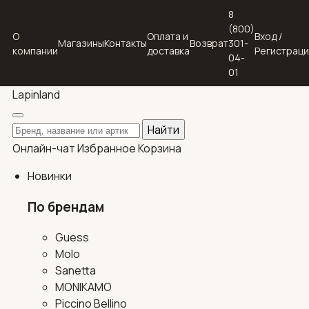
8
(800)
О
Оплата и
Вход /
Магазины
Контакты
Возврат
301-
компании
доставка
Регистрац
04-
01
Lapin
land
Поиск по каталогу
Найти
Онлайн-чат
Избранное
Корзина
Новинки
По брендам
Guess
Molo
Sanetta
MONIKAMO
Piccino Bellino