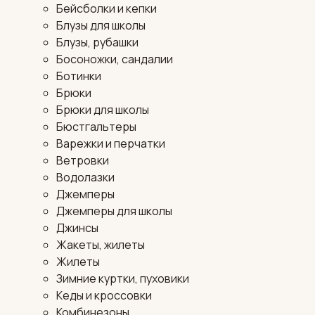
Бейсболки и кепки
Блузы для школы
Блузы, рубашки
Босоножки, сандалии
Ботинки
Брюки
Брюки для школы
Бюстгальтеры
Варежки и перчатки
Ветровки
Водолазки
Джемперы
Джемперы для школы
Джинсы
Жакеты, жилеты
Жилеты
Зимние куртки, пуховики
Кеды и кроссовки
Комбинезоны