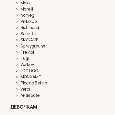
Molo
Morelli
Norveg
Pinko Up
Richmond
Sanetta
SKYNAME
Sprayground
Tre Api
Tugi
Walkey
JOG DOG
MONIKAMO
Piccino Bellino
Varci
Андерсен
ДЕВОЧКАМ