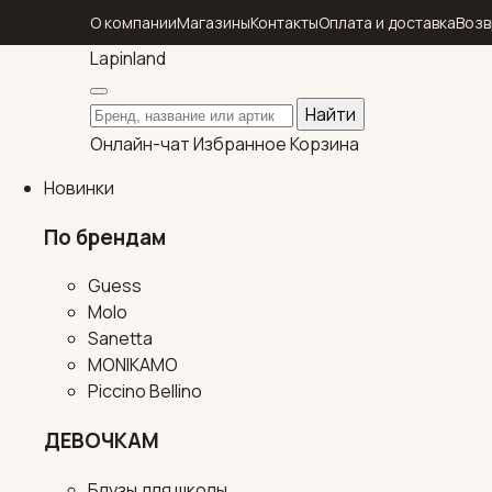
О компании
Магазины
Контакты
Оплата и доставка
Возв
Lapin
land
Поиск по каталогу
Найти
Онлайн-чат
Избранное
Корзина
Новинки
По брендам
Guess
Molo
Sanetta
MONIKAMO
Piccino Bellino
ДЕВОЧКАМ
Блузы для школы