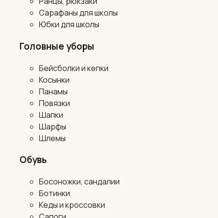
Ранцы, рюкзаки
Сарафаны для школы
Юбки для школы
Головные уборы
Бейсболки и кепки
Косынки
Панамы
Повязки
Шапки
Шарфы
Шлемы
Обувь
Босоножки, сандалии
Ботинки
Кеды и кроссовки
Сапоги