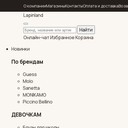
О компании
Магазины
Контакты
Оплата и доставка
Возв
Lapin
land
Поиск по каталогу
Найти
Онлайн-чат
Избранное
Корзина
Новинки
По брендам
Guess
Molo
Sanetta
MONIKAMO
Piccino Bellino
ДЕВОЧКАМ
Блузы для школы