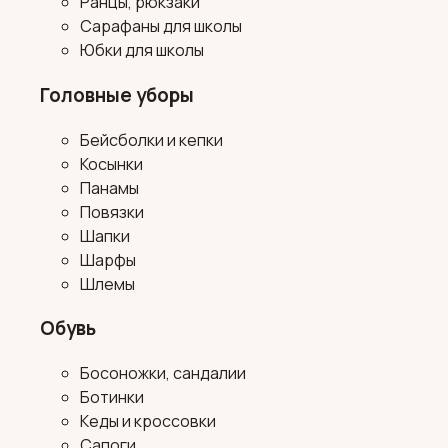
Ранцы, рюкзаки
Сарафаны для школы
Юбки для школы
Головные уборы
Бейсболки и кепки
Косынки
Панамы
Повязки
Шапки
Шарфы
Шлемы
Обувь
Босоножки, сандалии
Ботинки
Кеды и кроссовки
Сапоги